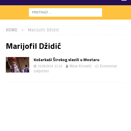
HOME
Marijofil Džidić
Marijofil Džidić
Košarkaši Širokog slavili u Mostaru
22.09.2014. 21:18
Milan Kovačić
Komentari
isključeni