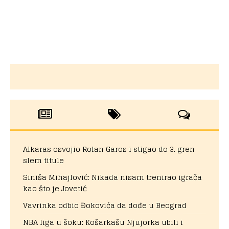
Alkaras osvojio Rolan Garos i stigao do 3. gren
slem titule
Siniša Mihajlović: Nikada nisam trenirao igrača
kao što je Jovetić
Vavrinka odbio Đokovića da dođe u Beograd
NBA liga u šoku: Košarkašu Njujorka ubili i