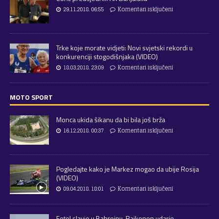
29.11.2018. 06:55
Komentari isključeni
Trke koje morate vidjeti: Novi svjetski rekordi u
konkurenciji stogodišnjaka (VIDEO)
18.03.2018. 23:09
Komentari isključeni
MOTO SPORT
Monca ukida šikanu da bi bila još brža
16.12.2018. 00:37
Komentari isključeni
Pogledajte kako je Markez mogao da ubije Rosija
(VIDEO)
09.04.2018. 18:01
Komentari isključeni
Fetel slavio u Bahreinu, Raikonen udario