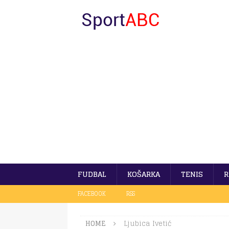
FUDBAL
KOŠARKA
TENIS
R
FACEBOOK
RSS
HOME
Ljubica Ivetić