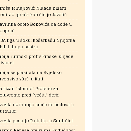
iniša Mihajlović: Nikada nisam
renirao igrača kao što je Jovetić
avrinka odbio Đokovića da dođe u
eograd
BA liga u šoku: Košarkašu Njujorka
bili i drugu sestru
rbija rutinski protiv Finske, slijede
itvanci
rbija se plasirala na Svjetsko
rvenstvo 2019. u Kini
artizan “slomio” Proleter za
oluvreme pred “večiti” derbi
vezda uz mnogo sreće do bodova u
urdulici
vezda gostuje Radniku u Surdulici
asmin Repeša preuzima Budućnost