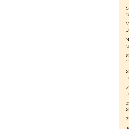
S
t
V
B
N
u
S
L
S
p
P
p
Z
S
Z
J