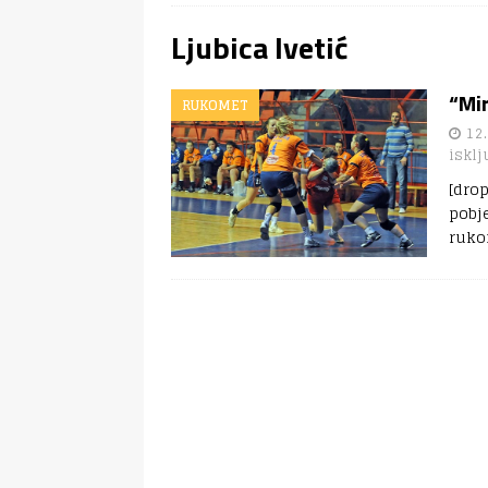
Ljubica Ivetić
“Mi
RUKOMET
12.
isklj
[dro
pobj
ruko