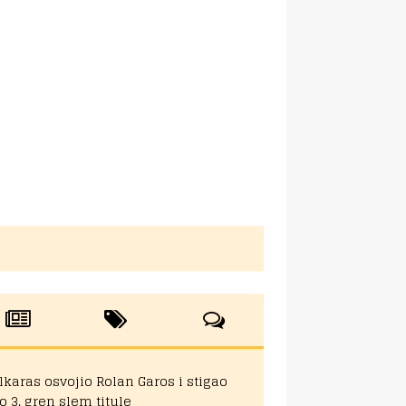
lkaras osvojio Rolan Garos i stigao
o 3. gren slem titule