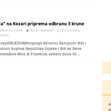
ra” na Kozari priprema odbranu 3 krune
08.2014. 16:46
Milan Kovačić
Komentari
učeni
pcap]PRIJEDOR[/dropcap] Aktuelni šampioni BiH i
ednici kupova Republike Srpske i BiH za žene,
metašice Mire iz Prijedora, sedam dana će
…
A
d