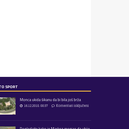
TO SPORT
Monca ukida šikanu da bi bila još brža
16.12.2018. 00:37
Komentari isključeni
Pogledajte kako je Markez mogao da ubije