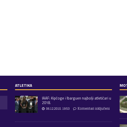
ATLETIKA
MO
IAAF: Kipčoge i Ibarguen najbolji atletičari u
2018.
06.12.2018. 19:53
Komentari isključeni