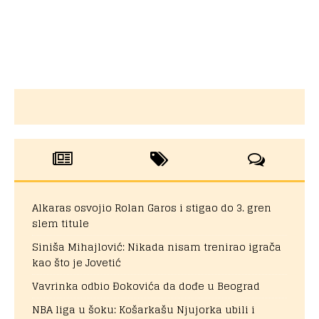
Alkaras osvojio Rolan Garos i stigao do 3. gren
slem titule
Siniša Mihajlović: Nikada nisam trenirao igrača
kao što je Jovetić
Vavrinka odbio Đokovića da dođe u Beograd
NBA liga u šoku: Košarkašu Njujorka ubili i