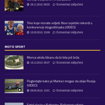
29.11.2018. 06:55
Komentari isključeni
Trke koje morate vidjeti: Novi svjetski rekordi u
konkurenciji stogodišnjaka (VIDEO)
18.03.2018. 23:09
Komentari isključeni
MOTO SPORT
Monca ukida šikanu da bi bila još brža
16.12.2018. 00:37
Komentari isključeni
Pogledajte kako je Markez mogao da ubije Rosija
(VIDEO)
09.04.2018. 18:01
Komentari isključeni
Fetel slavio u Bahreinu, Raikonen udario