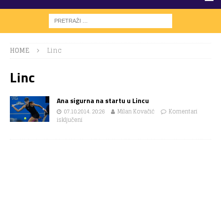
HOME
Linc
Linc
Ana sigurna na startu u Lincu
07.10.2014. 20:26
Milan Kovačić
Komentari
isključeni