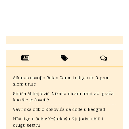
Alkaras osvojio Rolan Garos i stigao do 3. gren
slem titule
Siniša Mihajlović: Nikada nisam trenirao igrača
kao što je Jovetić
Vavrinka odbio Đokovića da dođe u Beograd
NBA liga u šoku: Košarkašu Njujorka ubili i
drugu sestru