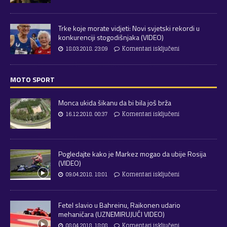
Trke koje morate vidjeti: Novi svjetski rekordi u
konkurenciji stogodišnjaka (VIDEO)
18.03.2018. 23:09
Komentari isključeni
MOTO SPORT
Monca ukida šikanu da bi bila još brža
16.12.2018. 00:37
Komentari isključeni
Pogledajte kako je Markez mogao da ubije Rosija
(VIDEO)
09.04.2018. 18:01
Komentari isključeni
Fetel slavio u Bahreinu, Raikonen udario
mehaničara (UZNEMIRUJUĆI VIDEO)
08.04.2018. 18:08
Komentari isključeni