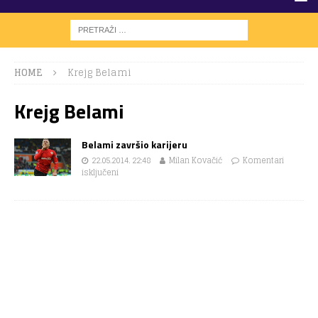
HOME
Krejg Belami
Krejg Belami
Belami završio karijeru
22.05.2014. 22:48
Milan Kovačić
Komentari
isključeni