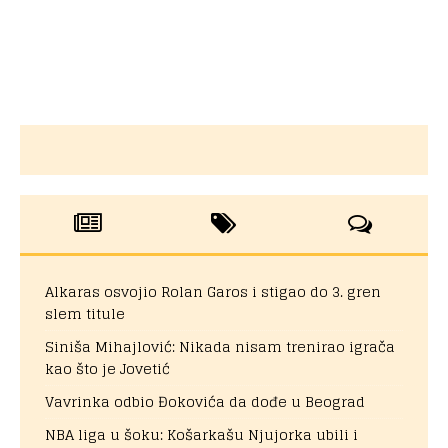
Alkaras osvojio Rolan Garos i stigao do 3. gren
slem titule
Siniša Mihajlović: Nikada nisam trenirao igrača
kao što je Jovetić
Vavrinka odbio Đokovića da dođe u Beograd
NBA liga u šoku: Košarkašu Njujorka ubili i