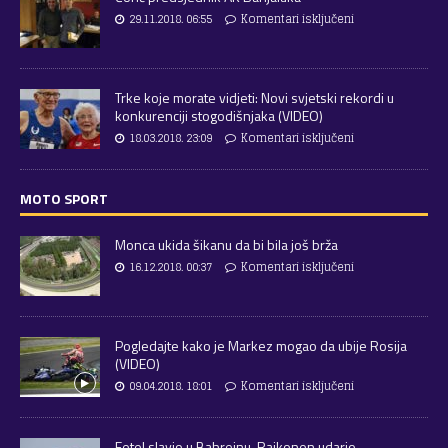
29.11.2018. 06:55
Komentari isključeni
Trke koje morate vidjeti: Novi svjetski rekordi u
konkurenciji stogodišnjaka (VIDEO)
18.03.2018. 23:09
Komentari isključeni
MOTO SPORT
Monca ukida šikanu da bi bila još brža
16.12.2018. 00:37
Komentari isključeni
Pogledajte kako je Markez mogao da ubije Rosija
(VIDEO)
09.04.2018. 18:01
Komentari isključeni
Fetel slavio u Bahreinu, Raikonen udario