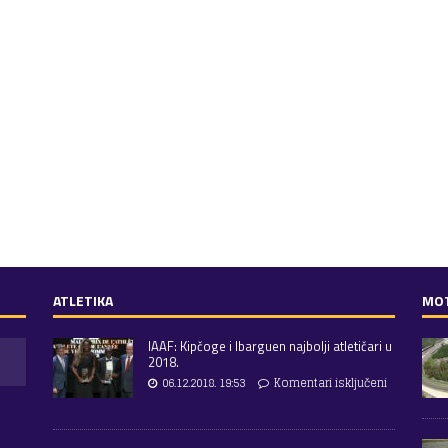
ATLETIKA
MO
IAAF: Kipčoge i Ibarguen najbolji atletičari u
2018.
06.12.2018. 19:53
Komentari isključeni