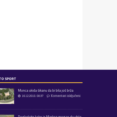
TO SPORT
Monca ukida šikanu da bi bila još brža
16.12.2018. 00:37
Komentari isključeni
Pogledajte kako je Markez mogao da ubije