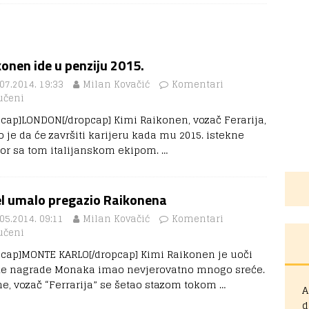
onen ide u penziju 2015.
07.2014. 19:33
Milan Kovačić
Komentari
učeni
pcap]LONDON[/dropcap] Kimi Raikonen, vozač Ferarija,
o je da će završiti karijeru kada mu 2015. istekne
or sa tom italijanskom ekipom.
…
el umalo pregazio Raikonena
05.2014. 09:11
Milan Kovačić
Komentari
učeni
pcap]MONTE KARLO[/dropcap] Kimi Raikonen je uoči
ke nagrade Monaka imao nevjerovatno mnogo sreće.
e, vozač “Ferrarija” se šetao stazom tokom
…
A
d