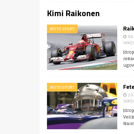
Kimi Raikonen
Raik
MOTO SPORT
04.
isklj
[dro
reka
ugov
Fet
MOTO SPORT
23.
isklj
[dro
Veli
Naim