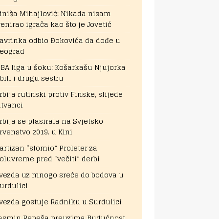
iniša Mihajlović: Nikada nisam
renirao igrača kao što je Jovetić
avrinka odbio Đokovića da dođe u
eograd
BA liga u šoku: Košarkašu Njujorka
bili i drugu sestru
rbija rutinski protiv Finske, slijede
itvanci
rbija se plasirala na Svjetsko
rvenstvo 2019. u Kini
artizan “slomio” Proleter za
oluvreme pred “večiti” derbi
vezda uz mnogo sreće do bodova u
urdulici
vezda gostuje Radniku u Surdulici
asmin Repeša preuzima Budućnost