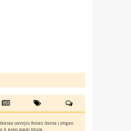
lkaras osvojio Rolan Garos i stigao
o 3. gren slem titule