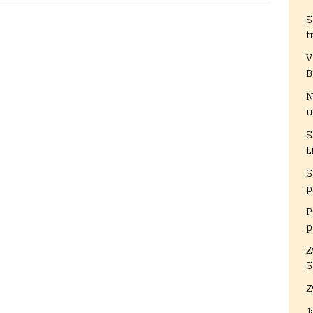
S
t
V
B
N
u
S
L
S
p
P
p
Z
S
Z
J