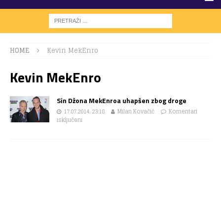
HOME
Kevin MekEnro
Kevin MekEnro
Sin Džona MekEnroa uhapšen zbog droge
17.07.2014. 23:18
Milan Kovačić
Komentari
isključeni