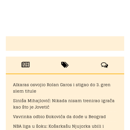
Alkaras osvojio Rolan Garos i stigao do 3. gren
slem titule
Siniša Mihajlović: Nikada nisam trenirao igrača
kao što je Jovetić
Vavrinka odbio Đokovića da dođe u Beograd
NBA liga u šoku: Košarkašu Njujorka ubili i