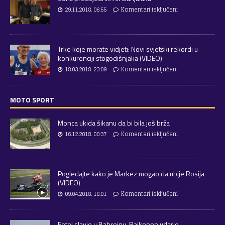
29.11.2018. 06:55
Komentari isključeni
Trke koje morate vidjeti: Novi svjetski rekordi u
konkurenciji stogodišnjaka (VIDEO)
18.03.2018. 23:09
Komentari isključeni
MOTO SPORT
Monca ukida šikanu da bi bila još brža
16.12.2018. 00:37
Komentari isključeni
Pogledajte kako je Markez mogao da ubije Rosija
(VIDEO)
09.04.2018. 18:01
Komentari isključeni
Fetel slavio u Bahreinu, Raikonen udario