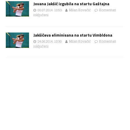
Jovana Jakšić izgubila na startu Gaštajna
08.07.2014. 18:53
Milan Kovačić
Komentari
isključeni
Jakšićeva eliminisana na startu Vimbldona
24.06.2014. 18:30
Milan Kovačić
Komentari
isključeni