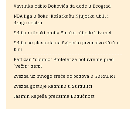
Vavrinka odbio Đokovića da dođe u Beograd
NBA liga u šoku: Košarkašu Njujorka ubili i
drugu sestru
Srbija rutinski protiv Finske, slijede Litvanci
Srbija se plasirala na Svjetsko prvenstvo 2019. u
Kini
Partizan “slomio” Proleter za poluvreme pred
“večiti” derbi
Zvezda uz mnogo sreće do bodova u Surdulici
Zvezda gostuje Radniku u Surdulici
Jasmin Repeša preuzima Budućnost