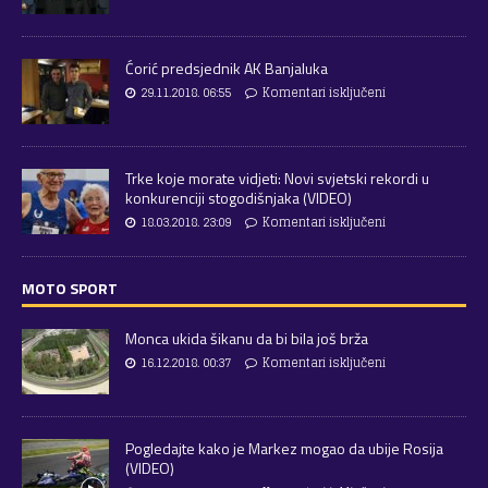
Ćorić predsjednik AK Banjaluka
29.11.2018. 06:55
Komentari isključeni
Trke koje morate vidjeti: Novi svjetski rekordi u
konkurenciji stogodišnjaka (VIDEO)
18.03.2018. 23:09
Komentari isključeni
MOTO SPORT
Monca ukida šikanu da bi bila još brža
16.12.2018. 00:37
Komentari isključeni
Pogledajte kako je Markez mogao da ubije Rosija
(VIDEO)