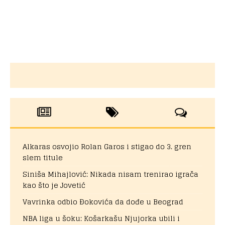
Alkaras osvojio Rolan Garos i stigao do 3. gren
slem titule
Siniša Mihajlović: Nikada nisam trenirao igrača
kao što je Jovetić
Vavrinka odbio Đokovića da dođe u Beograd
NBA liga u šoku: Košarkašu Njujorka ubili i