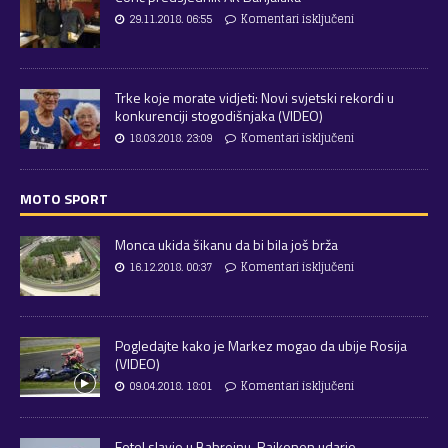
29.11.2018. 06:55
Komentari isključeni
Trke koje morate vidjeti: Novi svjetski rekordi u
konkurenciji stogodišnjaka (VIDEO)
18.03.2018. 23:09
Komentari isključeni
MOTO SPORT
Monca ukida šikanu da bi bila još brža
16.12.2018. 00:37
Komentari isključeni
Pogledajte kako je Markez mogao da ubije Rosija
(VIDEO)
09.04.2018. 18:01
Komentari isključeni
Fetel slavio u Bahreinu, Raikonen udario