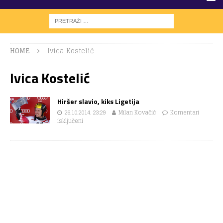
HOME
Ivica Kostelić
Ivica Kostelić
Hiršer slavio, kiks Ligetija
26.10.2014. 23:29
Milan Kovačić
Komentari
isključeni