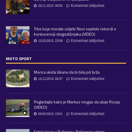
29.11.2018. 06:55
Komentari isključeni
Trke koje morate vidjeti: Novi svjetski rekordi u
konkurenciji stogodišnjaka (VIDEO)
18.03.2018. 23:09
Komentari isključeni
MOTO SPORT
Monca ukida šikanu da bi bila još brža
16.12.2018. 00:37
Komentari isključeni
Pogledajte kako je Markez mogao da ubije Rosija
(VIDEO)
09.04.2018. 18:01
Komentari isključeni
Fetel slavio u Bahreinu, Raikonen udario