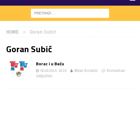
HOME
Goran Subić
Goran Subić
Borac i u Beču
05.08.2014. 16:19
Milan Kovačić
Komentari
isključeni