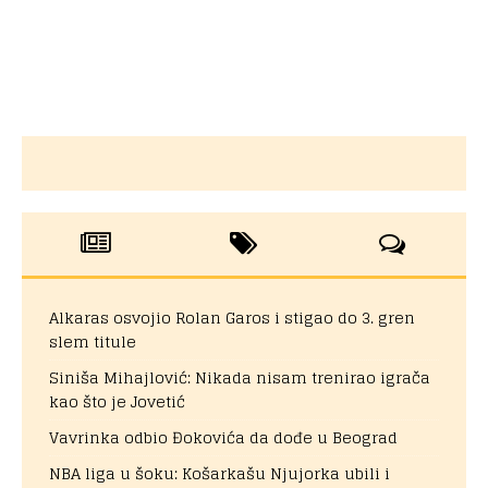
Alkaras osvojio Rolan Garos i stigao do 3. gren
slem titule
Siniša Mihajlović: Nikada nisam trenirao igrača
kao što je Jovetić
Vavrinka odbio Đokovića da dođe u Beograd
NBA liga u šoku: Košarkašu Njujorka ubili i