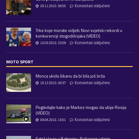
29.11.2018. 06:55
Komentari isključeni
Trke koje morate vidjeti: Novi svjetski rekordi u
konkurenciji stogodišnjaka (VIDEO)
18.03.2018. 23:09
Komentari isključeni
MOTO SPORT
Monca ukida šikanu da bi bila još brža
16.12.2018. 00:37
Komentari isključeni
Pogledajte kako je Markez mogao da ubije Rosija
(VIDEO)
09.04.2018. 18:01
Komentari isključeni
Fetel slavio u Bahreinu, Raikonen udario