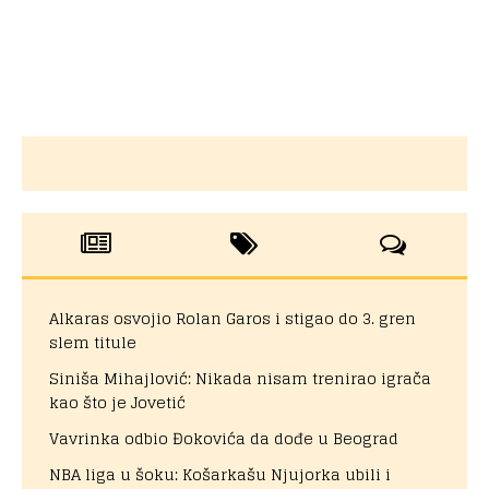
Alkaras osvojio Rolan Garos i stigao do 3. gren
slem titule
Siniša Mihajlović: Nikada nisam trenirao igrača
kao što je Jovetić
Vavrinka odbio Đokovića da dođe u Beograd
NBA liga u šoku: Košarkašu Njujorka ubili i