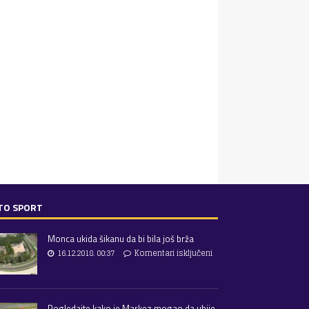
TO SPORT
Monca ukida šikanu da bi bila još brža
16.12.2018. 00:37
Komentari isključeni
Pogledajte kako je Markez mogao da ubije