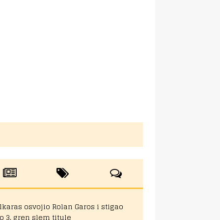
lkaras osvojio Rolan Garos i stigao
o 3. gren slem titule