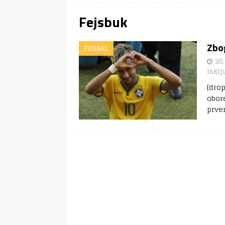
Fejsbuk
Zbo
FUDBAL
30.
isklj
[dro
obor
prve