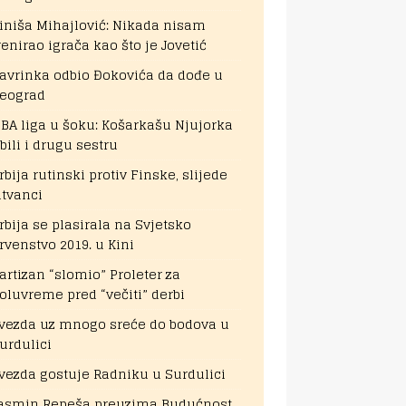
iniša Mihajlović: Nikada nisam
renirao igrača kao što je Jovetić
avrinka odbio Đokovića da dođe u
eograd
BA liga u šoku: Košarkašu Njujorka
bili i drugu sestru
rbija rutinski protiv Finske, slijede
itvanci
rbija se plasirala na Svjetsko
rvenstvo 2019. u Kini
artizan “slomio” Proleter za
oluvreme pred “večiti” derbi
vezda uz mnogo sreće do bodova u
urdulici
vezda gostuje Radniku u Surdulici
asmin Repeša preuzima Budućnost