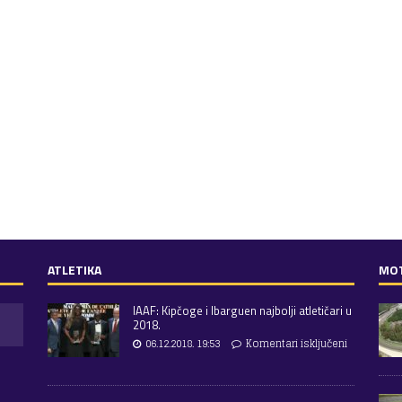
ATLETIKA
MO
IAAF: Kipčoge i Ibarguen najbolji atletičari u
2018.
06.12.2018. 19:53
Komentari isključeni