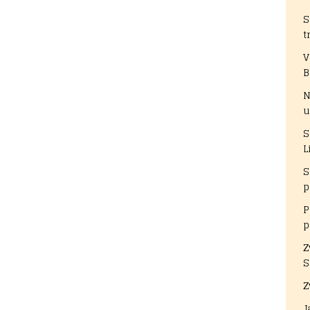
S
t
V
B
N
u
S
L
S
p
P
p
Z
S
Z
J