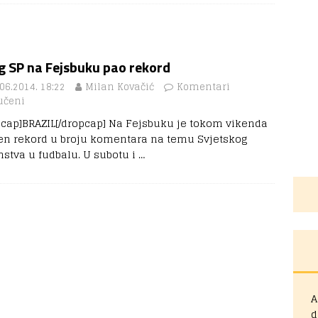
g SP na Fejsbuku pao rekord
06.2014. 18:22
Milan Kovačić
Komentari
učeni
pcap]BRAZIL[/dropcap] Na Fejsbuku je tokom vikenda
en rekord u broju komentara na temu Svjetskog
nstva u fudbalu. U subotu i
…
A
d