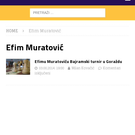
HOME
Efim Muratović
Efim Muratović
Efimu Muratoviću Bajramski turnir u Goraždu
03.08.2014. 19:00
Milan Kovačić
Komentari
isključeni