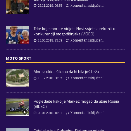
29.11.2018. 06:55
Komentari isključeni
Trke koje morate vidjeti: Novi svjetski rekordi u
konkurenciji stogodišnjaka (VIDEO)
18.03.2018. 23:09
Komentari isključeni
MOTO SPORT
Monca ukida šikanu da bi bila još brža
16.12.2018. 00:37
Komentari isključeni
Pogledajte kako je Markez mogao da ubije Rosija
(VIDEO)
09.04.2018. 18:01
Komentari isključeni
Fetel slavio u Bahreinu, Raikonen udario