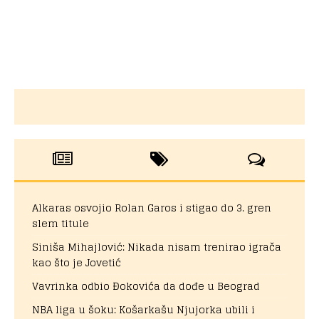
Alkaras osvojio Rolan Garos i stigao do 3. gren
slem titule
Siniša Mihajlović: Nikada nisam trenirao igrača
kao što je Jovetić
Vavrinka odbio Đokovića da dođe u Beograd
NBA liga u šoku: Košarkašu Njujorka ubili i