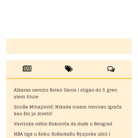
Alkaras osvojio Rolan Garos i stigao do 3. gren
slem titule
Siniša Mihajlović: Nikada nisam trenirao igrača
kao što je Jovetić
Vavrinka odbio Đokovića da dođe u Beograd
NBA liga u šoku: Košarkašu Njujorka ubili i