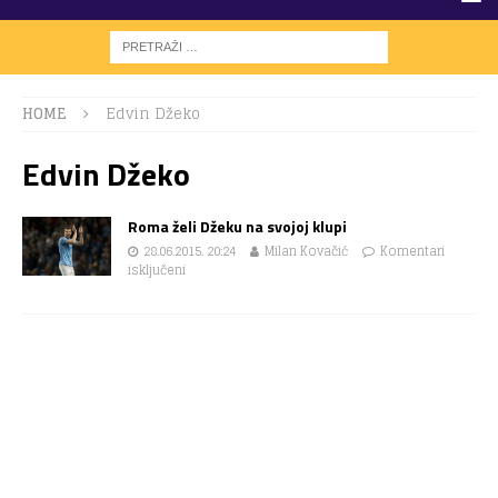
HOME
Edvin Džeko
Edvin Džeko
Roma želi Džeku na svojoj klupi
28.06.2015. 20:24
Milan Kovačić
Komentari
isključeni