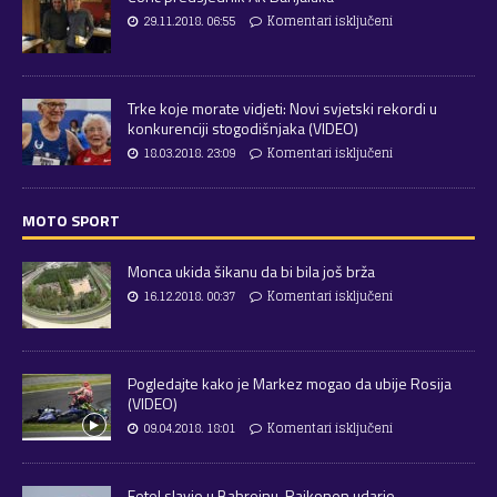
29.11.2018. 06:55
Komentari isključeni
Trke koje morate vidjeti: Novi svjetski rekordi u
konkurenciji stogodišnjaka (VIDEO)
18.03.2018. 23:09
Komentari isključeni
MOTO SPORT
Monca ukida šikanu da bi bila još brža
16.12.2018. 00:37
Komentari isključeni
Pogledajte kako je Markez mogao da ubije Rosija
(VIDEO)
09.04.2018. 18:01
Komentari isključeni
Fetel slavio u Bahreinu, Raikonen udario