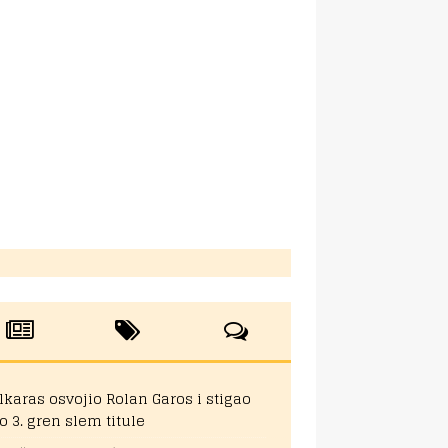
lkaras osvojio Rolan Garos i stigao
o 3. gren slem titule