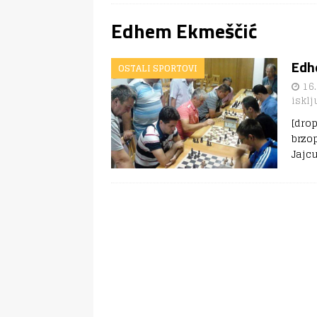
Edhem Ekmeščić
Edh
OSTALI SPORTOVI
16.
isklj
[dro
brzo
Jajc