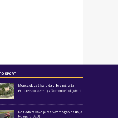
TO SPORT
Monca ukida šikanu da bi bila još brža
16.12.2018. 00:37
Komentari isključeni
Pogledajte kako je Markez mogao da ubije
Rosija (VIDEO)