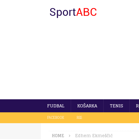
FUDBAL
KOŠARKA
TENIS
R
FACEBOOK
RSS
HOME
Edhem Ekmeščić