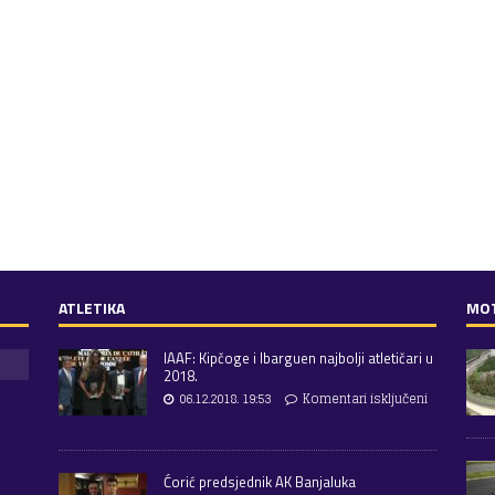
ATLETIKA
MO
IAAF: Kipčoge i Ibarguen najbolji atletičari u
2018.
06.12.2018. 19:53
Komentari isključeni
Ćorić predsjednik AK Banjaluka