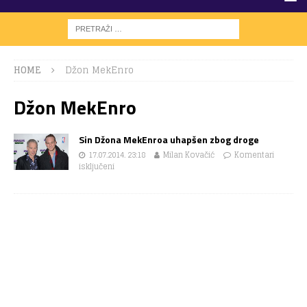
HOME
Džon MekEnro
Džon MekEnro
Sin Džona MekEnroa uhapšen zbog droge
17.07.2014. 23:18
Milan Kovačić
Komentari
isključeni