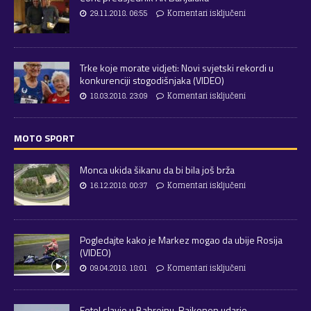
29.11.2018. 06:55
Komentari isključeni
Trke koje morate vidjeti: Novi svjetski rekordi u
konkurenciji stogodišnjaka (VIDEO)
18.03.2018. 23:09
Komentari isključeni
MOTO SPORT
Monca ukida šikanu da bi bila još brža
16.12.2018. 00:37
Komentari isključeni
Pogledajte kako je Markez mogao da ubije Rosija
(VIDEO)
09.04.2018. 18:01
Komentari isključeni
Fetel slavio u Bahreinu, Raikonen udario