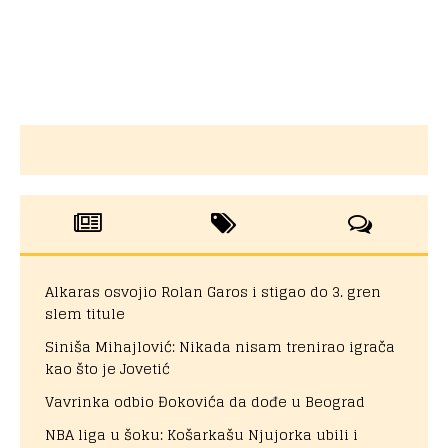
Alkaras osvojio Rolan Garos i stigao do 3. gren
slem titule
Siniša Mihajlović: Nikada nisam trenirao igrača
kao što je Jovetić
Vavrinka odbio Đokovića da dođe u Beograd
NBA liga u šoku: Košarkašu Njujorka ubili i