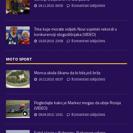
29.11.2018. 06:55
Komentari isključeni
Trke koje morate vidjeti: Novi svjetski rekordi u
konkurenciji stogodišnjaka (VIDEO)
18.03.2018. 23:09
Komentari isključeni
MOTO SPORT
Monca ukida šikanu da bi bila još brža
16.12.2018. 00:37
Komentari isključeni
Pogledajte kako je Markez mogao da ubije Rosija
(VIDEO)
09.04.2018. 18:01
Komentari isključeni
Fetel slavio u Bahreinu, Raikonen udario