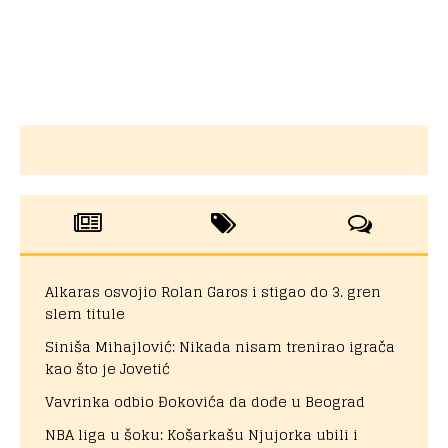
Alkaras osvojio Rolan Garos i stigao do 3. gren
slem titule
Siniša Mihajlović: Nikada nisam trenirao igrača
kao što je Jovetić
Vavrinka odbio Đokovića da dođe u Beograd
NBA liga u šoku: Košarkašu Njujorka ubili i