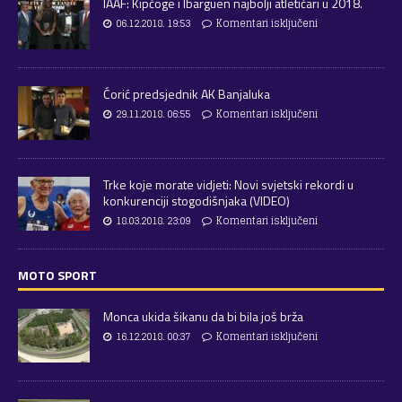
IAAF: Kipčoge i Ibarguen najbolji atletičari u 2018.
06.12.2018. 19:53
Komentari isključeni
Ćorić predsjednik AK Banjaluka
29.11.2018. 06:55
Komentari isključeni
Trke koje morate vidjeti: Novi svjetski rekordi u
konkurenciji stogodišnjaka (VIDEO)
18.03.2018. 23:09
Komentari isključeni
MOTO SPORT
Monca ukida šikanu da bi bila još brža
16.12.2018. 00:37
Komentari isključeni