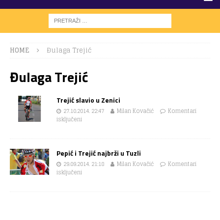
HOME
Đulaga Trejić
Đulaga Trejić
Trejić slavio u Zenici
27.10.2014. 22:47
Milan Kovačić
Komentari
isključeni
Pepić i Trejić najbrži u Tuzli
29.09.2014. 21:18
Milan Kovačić
Komentari
isključeni