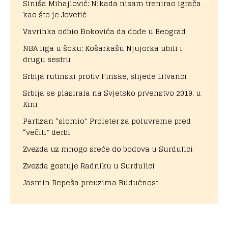
Siniša Mihajlović: Nikada nisam trenirao igrača
kao što je Jovetić
Vavrinka odbio Đokovića da dođe u Beograd
NBA liga u šoku: Košarkašu Njujorka ubili i
drugu sestru
Srbija rutinski protiv Finske, slijede Litvanci
Srbija se plasirala na Svjetsko prvenstvo 2019. u
Kini
Partizan “slomio” Proleter za poluvreme pred
“večiti” derbi
Zvezda uz mnogo sreće do bodova u Surdulici
Zvezda gostuje Radniku u Surdulici
Jasmin Repeša preuzima Budućnost