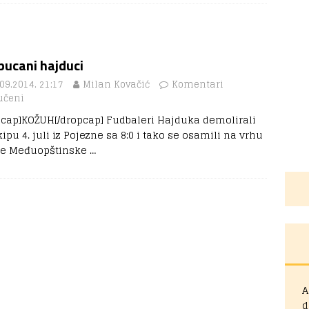
pucani hajduci
09.2014. 21:17
Milan Kovačić
Komentari
učeni
pcap]KOŽUH[/dropcap] Fudbaleri Hajduka demolirali
ipu 4. juli iz Pojezne sa 8:0 i tako se osamili na vrhu
le Međuopštinske
…
A
d