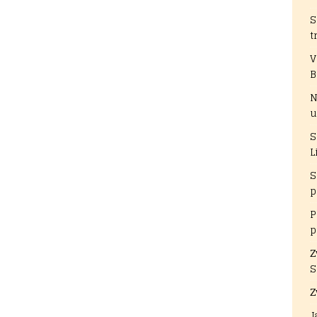
S
t
V
B
N
u
S
L
S
p
P
p
Z
S
Z
J