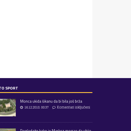
TO SPORT
Monca ukida šikanu da bi bila još brža
16.12.2018. 00:37
Komentari isključeni
Pogledajte kako je Markez mogao da ubije