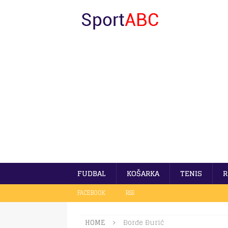
FUDBAL
KOŠARKA
TENIS
R
FACEBOOK
RSS
HOME
Đorđe Đurić