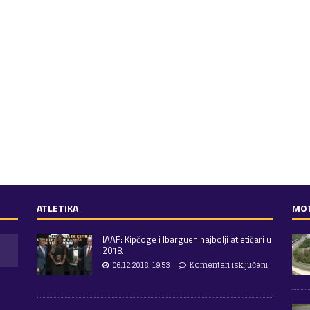
ATLETIKA
MO
IAAF: Kipčoge i Ibarguen najbolji atletičari u
2018.
06.12.2018. 19:53
Komentari isključeni