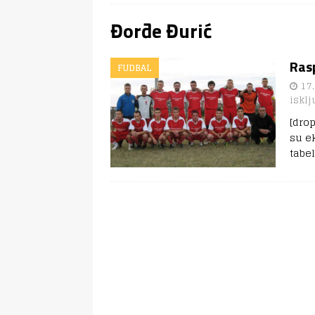
Đorđe Đurić
Ras
FUDBAL
17.
isklj
[dro
su ek
tabe