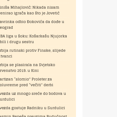
iniša Mihajlović: Nikada nisam
renirao igrača kao što je Jovetić
avrinka odbio Đokovića da dođe u
eograd
BA liga u šoku: Košarkašu Njujorka
bili i drugu sestru
rbija rutinski protiv Finske, slijede
itvanci
rbija se plasirala na Svjetsko
rvenstvo 2019. u Kini
artizan “slomio” Proleter za
oluvreme pred “večiti” derbi
vezda uz mnogo sreće do bodova u
urdulici
vezda gostuje Radniku u Surdulici
asmin Repeša preuzima Budućnost