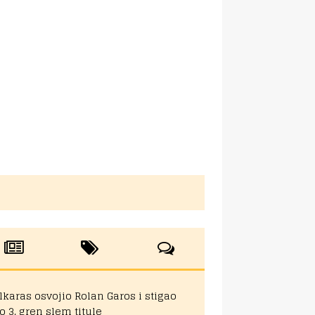
lkaras osvojio Rolan Garos i stigao
o 3. gren slem titule