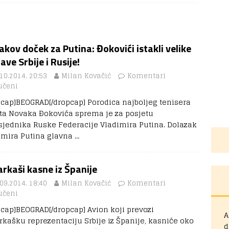
kov doček za Putina: Đokovići istakli velike
ave Srbije i Rusije!
10.2014. 20:53
Milan Kovačić
Komentari
učeni
pcap]BEOGRAD[/dropcap] Porodica najboljeg tenisera
eta Novaka Đokovića sprema je za posjetu
sjednika Ruske Federacije Vladimira Putina. Dolazak
imira Putina glavna
…
rkaši kasne iz Španije
09.2014. 18:40
Milan Kovačić
Komentari
učeni
pcap]BEOGRAD[/dropcap] Avion koji prevozi
A
rkašku reprezentaciju Srbije iz Španije, kasniće oko
d