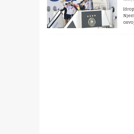
[dro
Njema
osvo