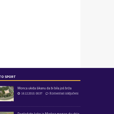
TO SPORT
Monca ukida šikanu da bi bila još brža
16.12.2018. 00:37
Komentari isključeni
Pogledajte kako je Markez mogao da ubije