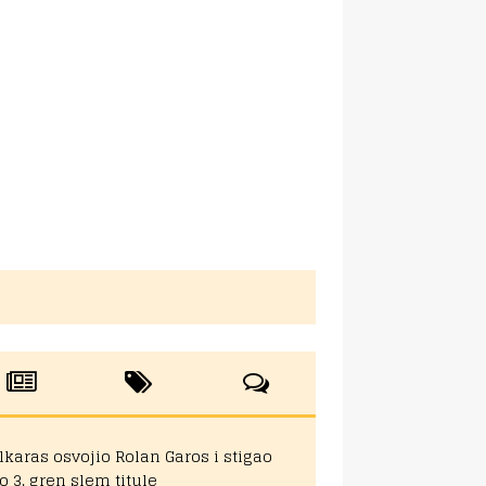
lkaras osvojio Rolan Garos i stigao
o 3. gren slem titule