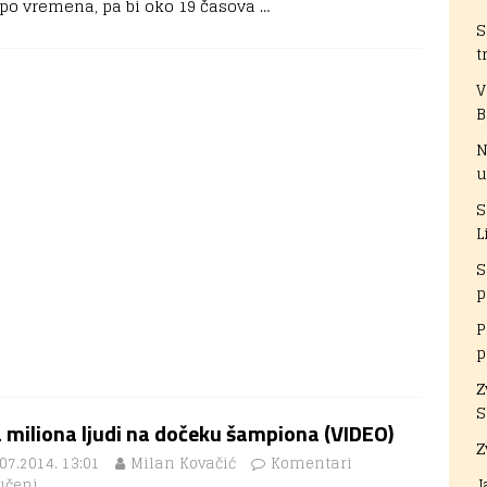
i po vremena, pa bi oko 19 časova
…
S
t
V
B
N
u
S
L
S
p
P
p
Z
S
 miliona ljudi na dočeku šampiona (VIDEO)
Z
07.2014. 13:01
Milan Kovačić
Komentari
J
učeni