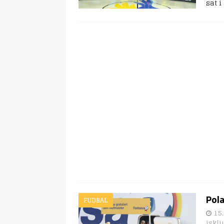
sat 
Pola
FUDBAL
15.
isklj