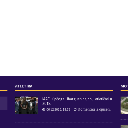
ATLETIKA
MO
IAAF: Kipčoge i Ibarguen najbolji atletičari u
2018.
06.12.2018. 19:53
Komentari isključeni