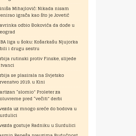
iniša Mihajlović: Nikada nisam
renirao igrača kao što je Jovetić
avrinka odbio Đokovića da dođe u
eograd
BA liga u šoku: Košarkašu Njujorka
bili i drugu sestru
rbija rutinski protiv Finske, slijede
itvanci
rbija se plasirala na Svjetsko
rvenstvo 2019. u Kini
artizan “slomio” Proleter za
oluvreme pred “večiti” derbi
vezda uz mnogo sreće do bodova u
urdulici
vezda gostuje Radniku u Surdulici
asmin Repeša preuzima Budućnost