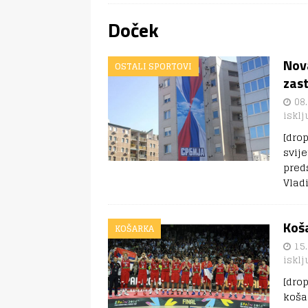
Doček
Nova
OSTALI SPORTOVI
zast
08.
isklj
[dro
svij
pred
Vlad
Koša
KOŠARKA
15.
isklj
[dro
koša