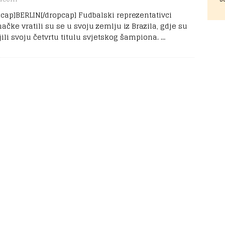
pcap]BERLIN[/dropcap] Fudbalski reprezentativci
čke vratili su se u svoju zemlju iz Brazila, gdje su
jili svoju četvrtu titulu svjetskog šampiona.
…