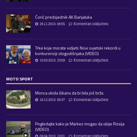
Ćorić predsjednik AK Banjaluka
29.11.2018. 06:55
Komentari isključeni
Trke koje morate vidjeti: Novi svjetski rekordi u
konkurenciji stogodišnjaka (VIDEO)
18.03.2018. 23:09
Komentari isključeni
MOTO SPORT
Monca ukida šikanu da bi bila još brža
16.12.2018. 00:37
Komentari isključeni
Pogledajte kako je Markez mogao da ubije Rosija
(VIDEO)
09.04.2018. 18:01
Komentari isključeni