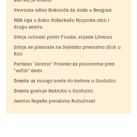
Vavrinka odbio Đokovića da dođe u Beograd
NBA liga u šoku: Košarkašu Njujorka ubili i
drugu sestru
Srbija rutinski protiv Finske, slijede Litvanci
Srbija se plasirala na Svjetsko prvenstvo 2019. u
Kini
Partizan “slomio” Proleter za poluvreme pred
“večiti” derbi
Zvezda uz mnogo sreće do bodova u Surdulici
Zvezda gostuje Radniku u Surdulici
Jasmin Repeša preuzima Budućnost