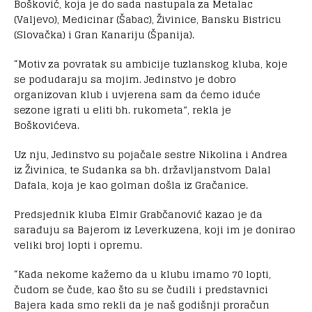
Bošković, koja je do sada nastupala za Metalac
(Valjevo), Medicinar (Šabac), Živinice, Bansku Bistricu
(Slovačka) i Gran Kanariju (Španija).
“Motiv za povratak su ambicije tuzlanskog kluba, koje
se podudaraju sa mojim. Jedinstvo je dobro
organizovan klub i uvjerena sam da ćemo iduće
sezone igrati u eliti bh. rukometa”, rekla je
Boškovićeva.
Uz nju, Jedinstvo su pojačale sestre Nikolina i Andrea
iz Živinica, te Sudanka sa bh. državljanstvom Dalal
Dafala, koja je kao golman došla iz Gračanice.
Predsjednik kluba Elmir Grabčanović kazao je da
sarađuju sa Bajerom iz Leverkuzena, koji im je donirao
veliki broj lopti i opremu.
“Kada nekome kažemo da u klubu imamo 70 lopti,
čudom se čude, kao što su se čudili i predstavnici
Bajera kada smo rekli da je naš godišnji proračun