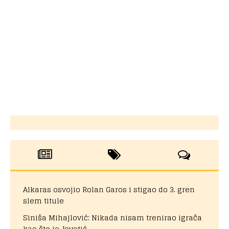
Alkaras osvojio Rolan Garos i stigao do 3. gren
slem titule
Siniša Mihajlović: Nikada nisam trenirao igrača
kao što je Jovetić