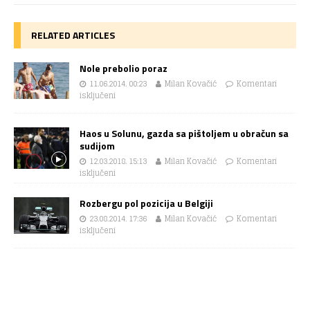
RELATED ARTICLES
Nole prebolio poraz
11.06.2014. 00:23
Milan Kovačić
Komentari
isključeni
Haos u Solunu, gazda sa pištoljem u obračun sa
sudijom
12.03.2018. 15:13
Milan Kovačić
Komentari
isključeni
Rozbergu pol pozicija u Belgiji
23.08.2014. 17:36
Milan Kovačić
Komentari
isključeni