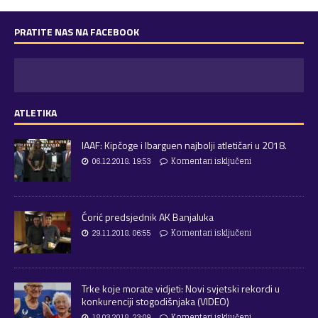
PRATITE NAS NA FACEBOOK
ATLETIKA
IAAF: Kipčoge i Ibarguen najbolji atletičari u 2018.
06.12.2018. 19:53
Komentari isključeni
Ćorić predsjednik AK Banjaluka
29.11.2018. 06:55
Komentari isključeni
Trke koje morate vidjeti: Novi svjetski rekordi u
konkurenciji stogodišnjaka (VIDEO)
18.03.2018. 23:09
Komentari isključeni