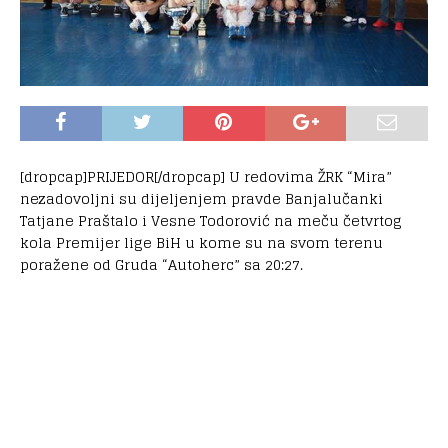
[dropcap]PRIJEDOR[/dropcap] U redovima ŽRK “Mira”
nezadovoljni su dijeljenjem pravde Banjalučanki
Tatjane Praštalo i Vesne Todorović na meču četvrtog
kola Premijer lige BiH u kome su na svom terenu
poražene od Gruda “Autoherc” sa 20:27.