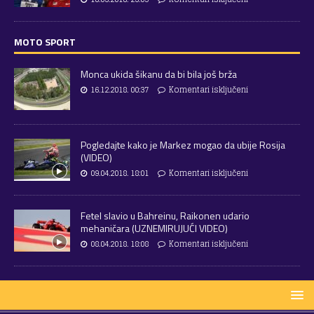
MOTO SPORT
Monca ukida šikanu da bi bila još brža
16.12.2018. 00:37
Komentari isključeni
Pogledajte kako je Markez mogao da ubije Rosija
(VIDEO)
09.04.2018. 18:01
Komentari isključeni
Fetel slavio u Bahreinu, Raikonen udario
mehaničara (UZNEMIRUJUĆI VIDEO)
08.04.2018. 18:08
Komentari isključeni