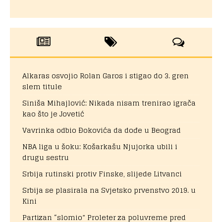
Alkaras osvojio Rolan Garos i stigao do 3. gren
slem titule
Siniša Mihajlović: Nikada nisam trenirao igrača
kao što je Jovetić
Vavrinka odbio Đokovića da dođe u Beograd
NBA liga u šoku: Košarkašu Njujorka ubili i
drugu sestru
Srbija rutinski protiv Finske, slijede Litvanci
Srbija se plasirala na Svjetsko prvenstvo 2019. u
Kini
Partizan “slomio” Proleter za poluvreme pred