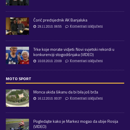
Ćorić predsjednik AK Banjaluka
29.11.2018. 06:55
Komentari isključeni
Trke koje morate vidjeti: Novi svjetski rekordi u
konkurenciji stogodišnjaka (VIDEO)
18.03.2018. 23:09
Komentari isključeni
MOTO SPORT
Monca ukida šikanu da bi bila još brža
16.12.2018. 00:37
Komentari isključeni
Pogledajte kako je Markez mogao da ubije Rosija
(VIDEO)