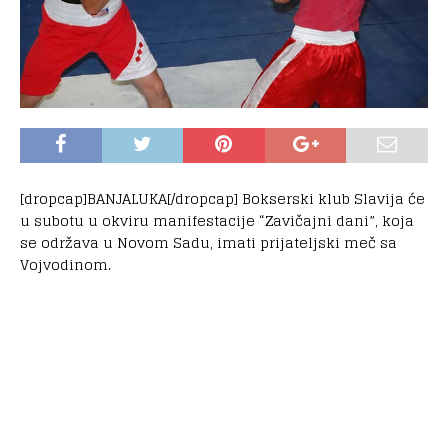
[dropcap]BANJALUKA[/dropcap] Bokserski klub Slavija će
u subotu u okviru manifestacije “Zavičajni dani”, koja
se održava u Novom Sadu, imati prijateljski meč sa
Vojvodinom.