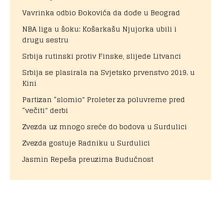
Vavrinka odbio Đokovića da dođe u Beograd
NBA liga u šoku: Košarkašu Njujorka ubili i
drugu sestru
Srbija rutinski protiv Finske, slijede Litvanci
Srbija se plasirala na Svjetsko prvenstvo 2019. u
Kini
Partizan “slomio” Proleter za poluvreme pred
“večiti” derbi
Zvezda uz mnogo sreće do bodova u Surdulici
Zvezda gostuje Radniku u Surdulici
Jasmin Repeša preuzima Budućnost