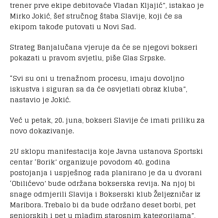
trener prve ekipe debitovaće Vladan Kljajić”, istakao je
Mirko Jokić, šef stručnog štaba Slavije, koji će sa
ekipom takođe putovati u Novi Sad.
Strateg Banjalučana vjeruje da će se njegovi bokseri
pokazati u pravom svjetlu, piše Glas Srpske.
“Svi su oni u trenažnom procesu, imaju dovoljno
iskustva i siguran sa da će osvjetlati obraz kluba”,
nastavio je Jokić.
Već u petak, 20. juna, bokseri Slavije će imati priliku za
novo dokazivanje.
2U sklopu manifestacija koje Javna ustanova Sportski
centar ‘Borik’ organizuje povodom 40. godina
postojanja i uspješnog rada planirano je da u dvorani
‘Obilićevo’ bude održana bokserska revija. Na njoj bi
snage odmjerili Slavija i Bokserski klub Željezničar iz
Maribora. Trebalo bi da bude održano deset borbi, pet
seniorskih i pet u mlađim starosnim kategorijama”,