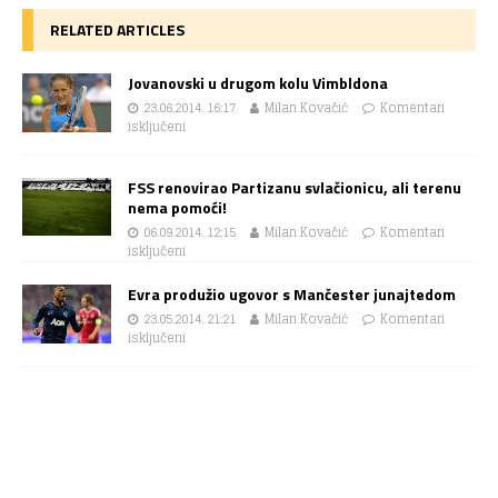
RELATED ARTICLES
Jovanovski u drugom kolu Vimbldona
23.06.2014. 16:17
Milan Kovačić
Komentari
isključeni
FSS renovirao Partizanu svlačionicu, ali terenu
nema pomoći!
06.09.2014. 12:15
Milan Kovačić
Komentari
isključeni
Evra produžio ugovor s Mančester junajtedom
23.05.2014. 21:21
Milan Kovačić
Komentari
isključeni