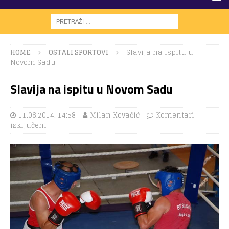
HOME
OSTALI SPORTOVI
Slavija na ispitu u
Novom Sadu
Slavija na ispitu u Novom Sadu
11.06.2014. 14:58
Milan Kovačić
Komentari
isključeni