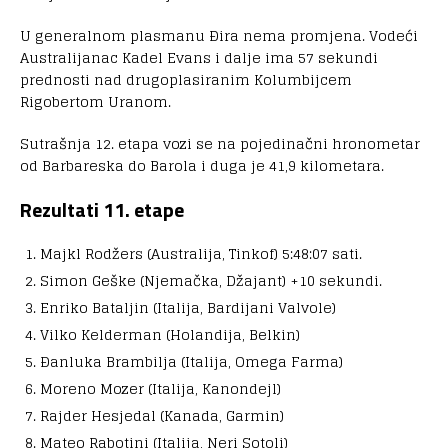
U generalnom plasmanu Ðira nema promjena. Vodeći
Australijanac Kadel Evans i dalje ima 57 sekundi
prednosti nad drugoplasiranim Kolumbijcem
Rigobertom Uranom.
Sutrašnja 12. etapa vozi se na pojedinačni hronometar
od Barbareska do Barola i duga je 41,9 kilometara.
Rezultati 11. etape
Majkl Rodžers (Australija, Tinkof) 5:48:07 sati.
Simon Geške (Njemačka, Džajant) +10 sekundi.
Enriko Bataljin (Italija, Bardijani Valvole)
Vilko Kelderman (Holandija, Belkin)
Ðanluka Brambilja (Italija, Omega Farma)
Moreno Mozer (Italija, Kanondejl)
Rajder Hesjedal (Kanada, Garmin)
Mateo Rabotini (Italija, Neri Sotoli)