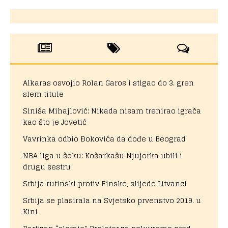
Alkaras osvojio Rolan Garos i stigao do 3. gren
slem titule
Siniša Mihajlović: Nikada nisam trenirao igrača
kao što je Jovetić
Vavrinka odbio Đokovića da dođe u Beograd
NBA liga u šoku: Košarkašu Njujorka ubili i
drugu sestru
Srbija rutinski protiv Finske, slijede Litvanci
Srbija se plasirala na Svjetsko prvenstvo 2019. u
Kini