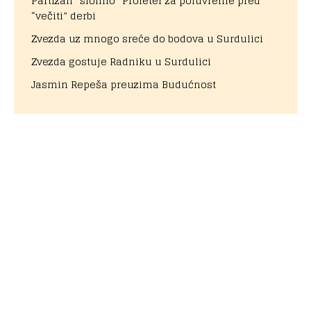
Partizan “slomio” Proleter za poluvreme pred
“večiti” derbi
Zvezda uz mnogo sreće do bodova u Surdulici
Zvezda gostuje Radniku u Surdulici
Jasmin Repeša preuzima Budućnost