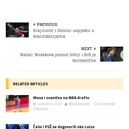
PREVIOUS
Krajinović i Dolonc uspješni u
kvalifikacijama
NEXT
Nadal: Novakova pomoć Srbiji i BiH je
fantastična
RELATED ARTICLES
Musa i zvanično na NBA draftu
12.04.2018. 21:33
Milan Kovačić
Komentari
isključeni
Čelsi i PSŽ se dogovorili oko Luiza