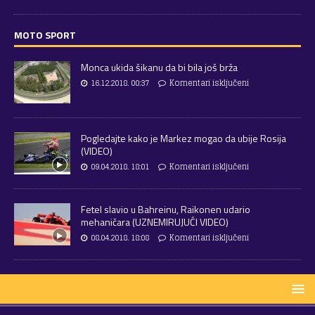
MOTO SPORT
Monca ukida šikanu da bi bila još brža
16.12.2018. 00:37
Komentari isključeni
Pogledajte kako je Markez mogao da ubije Rosija
(VIDEO)
09.04.2018. 18:01
Komentari isključeni
Fetel slavio u Bahreinu, Raikonen udario
mehaničara (UZNEMIRUJUĆI VIDEO)
08.04.2018. 18:08
Komentari isključeni