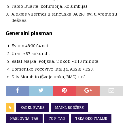
Fabio Duarte (Kolumbija, Kolumbija)
Aleksis Vilermoz (Francuska, AG2R), svi u vremenu
Geškea
Generalni plasman
Evans 48:39:04 sati.
Uran +57 sekundi.
Rafal Majka (Poljska, Tinkof) +1:10 minuta.
Domeniko Pocovivo (Italija, AG2R) +1:20.
Stiv Morabito (Švajcarska, BMC) +1:31
KADEL EVANS
MAJKL RODŽERS
NASLOVNA_TAG
TOP_TAG
TRKA OKO ITALIJE