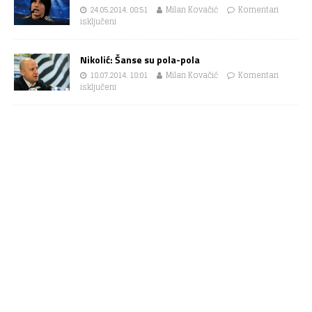
24.05.2014. 08:51
Milan Kovačić
Komentari
isključeni
Nikolić: Šanse su pola-pola
18.07.2014. 18:01
Milan Kovačić
Komentari
isključeni