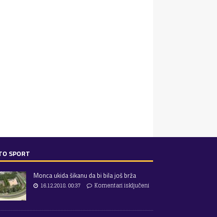
TO SPORT
Monca ukida šikanu da bi bila još brža
16.12.2018. 00:37
Komentari isključeni