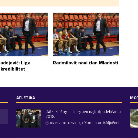
adojević: Liga
Radmilović novi član Mladosti
 kredibilitet
ATLETIKA
MO
IAAF: Kipčoge i Ibarguen najbolji atletičari u
2018.
06.12.2018. 19:53
Komentari isključeni