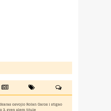
lkaras osvojio Rolan Garos i stigao
o 3. gren slem titule