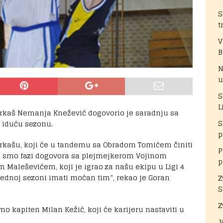
S
t
V
B
N
u
S
L
rkaš Nemanja Knežević dogovorio je saradnju sa
S
 iduću sezonu.
p
arkašu, koji će u tandemu sa Obradom Tomićem činiti
P
oj smo fazi dogovora sa plejmejkerom Vojinom
p
 Maleševićem, koji je igrao za našu ekipu u Ligi 4
rednoj sezoni imati moćan tim”, rekao je Goran
Z
S
Z
o kapiten Milan Kežić, koji će karijeru nastaviti u
J