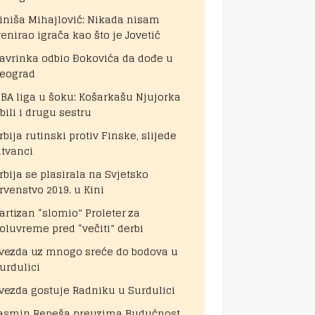
iniša Mihajlović: Nikada nisam
renirao igrača kao što je Jovetić
avrinka odbio Đokovića da dođe u
eograd
BA liga u šoku: Košarkašu Njujorka
bili i drugu sestru
rbija rutinski protiv Finske, slijede
itvanci
rbija se plasirala na Svjetsko
rvenstvo 2019. u Kini
artizan “slomio” Proleter za
oluvreme pred “večiti” derbi
vezda uz mnogo sreće do bodova u
urdulici
vezda gostuje Radniku u Surdulici
asmin Repeša preuzima Budućnost