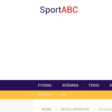
FUDBAL
KOŠARKA
TENIS
R
FACEBOOK
RSS
HOME
OSTALI SPORTOVI
Kneževi