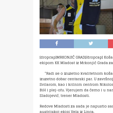
[dropcap]MRKONJIĆ GRAD[/dropcap] Koša
ekipom KK Mladost iz Mrkonjić Grada za
“Radi se o izuzetno kvalitetnom koš
izuzetno dobar centarski par. U završn
Svilarom, kao i krilnim centrom Nikolom
BiH i plej-ofu. Vjerujem da ćemo i u na
Sladojević, trener Mladosti.
Redove Mladosti za sada je napustio sam
austrijskoj ekipi Vels iz Linca.