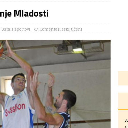
nje Mladosti
Ostali sportovi
Komentari isključeni
A
d