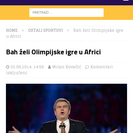
HOME
OSTALI SPORTOVI
Bah želi Olimpijske igre
u Africi
Bah želi Olimpijske igre u Africi
02.06.2014. 14:56
Milan Kovačić
Komentari
isključeni