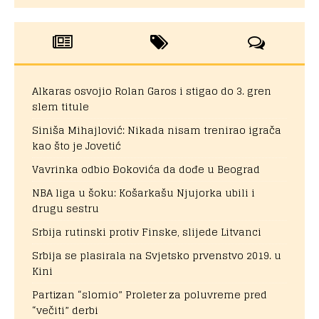
Alkaras osvojio Rolan Garos i stigao do 3. gren
slem titule
Siniša Mihajlović: Nikada nisam trenirao igrača
kao što je Jovetić
Vavrinka odbio Đokovića da dođe u Beograd
NBA liga u šoku: Košarkašu Njujorka ubili i
drugu sestru
Srbija rutinski protiv Finske, slijede Litvanci
Srbija se plasirala na Svjetsko prvenstvo 2019. u
Kini
Partizan “slomio” Proleter za poluvreme pred
“večiti” derbi