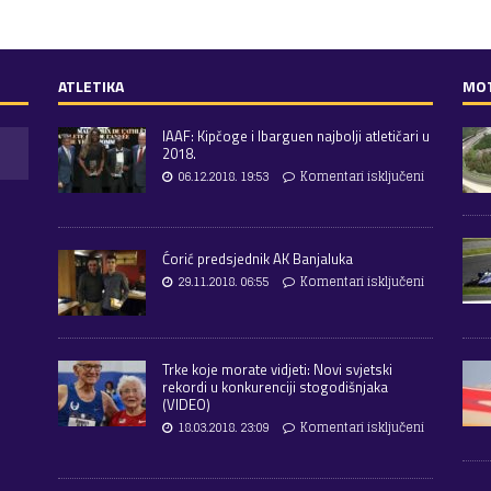
ATLETIKA
MO
IAAF: Kipčoge i Ibarguen najbolji atletičari u
2018.
06.12.2018. 19:53
Komentari isključeni
Ćorić predsjednik AK Banjaluka
29.11.2018. 06:55
Komentari isključeni
Trke koje morate vidjeti: Novi svjetski
rekordi u konkurenciji stogodišnjaka
(VIDEO)
18.03.2018. 23:09
Komentari isključeni