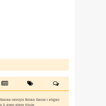
lkaras osvojio Rolan Garos i stigao
o 3. gren slem titule