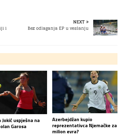
NEXT
ji i
Bez odlaganja EP u veslanju
Azerbejdžan kupio
 Jokić uspješna na
reprezentativca Njemačke za
Rolan Garosa
milion evra?