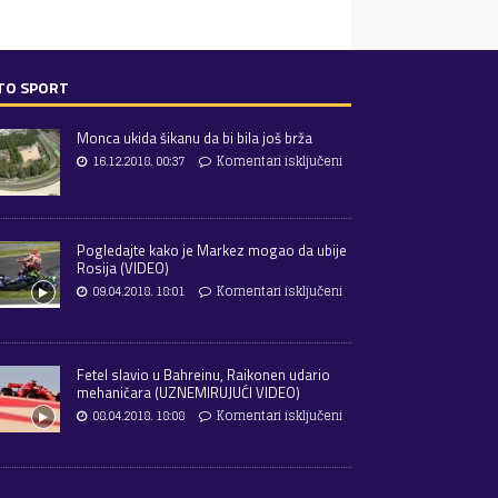
TO SPORT
Monca ukida šikanu da bi bila još brža
16.12.2018. 00:37
Komentari isključeni
Pogledajte kako je Markez mogao da ubije
Rosija (VIDEO)
09.04.2018. 18:01
Komentari isključeni
Fetel slavio u Bahreinu, Raikonen udario
mehaničara (UZNEMIRUJUĆI VIDEO)
08.04.2018. 18:08
Komentari isključeni