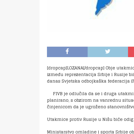
[dropcap]LOZANA[/dropcap] Obje utakmic
između reprezentacija Srbije i Rusije bi
danas Svjetska odbojkaška federacija (F
FIVB je odlučila da se i druga utakmi
planirano, s obzirom na vanrednu situac
činjenicom da je ugroženo stanovništ
Utakmice protiv Rusije u Nišu biće odigra
Ministarstvo omladine i sporta Srbije o