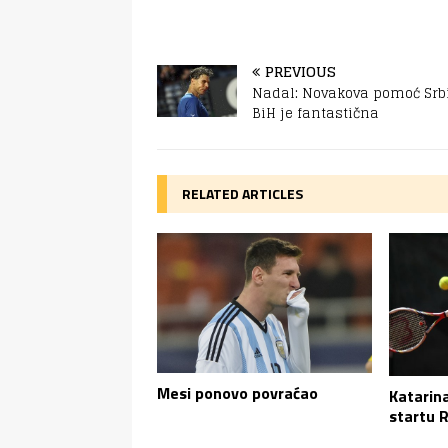
PREVIOUS
Nadal: Novakova pomoć Srbi
BiH je fantastična
RELATED ARTICLES
Mesi ponovo povraćao
Katarina
startu 