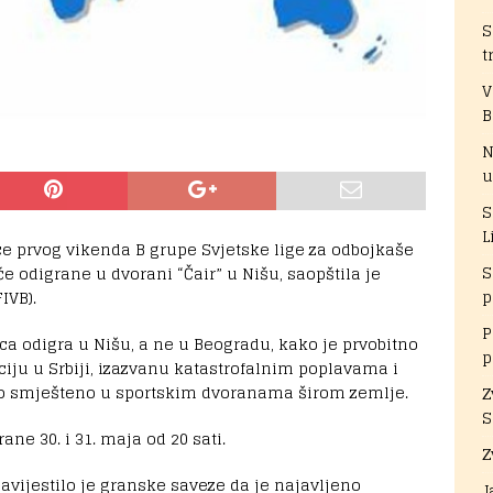
S
t
V
B
N
u
S
L
e prvog vikenda B grupe Svjetske lige za odbojkaše
S
će odigrane u dvorani “Čair” u Nišu, saopštila je
p
IVB).
P
ca odigra u Nišu, a ne u Beogradu, kako je prvobitno
p
iju u Srbiji, izazvanu katastrofalnim poplavama i
vo smješteno u sportskim dvoranama širom zemlje.
Z
S
ne 30. i 31. maja od 20 sati.
Z
bavijestilo je granske saveze da je najavljeno
J