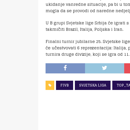
ukidanje vanredne situacije, pa bi u to
mogla da se provodi od naredne nedjelj
U B grupi Svjetske lige Srbija će igrati
takmičiti Brazil, Italija, Poljska i Iran.
Finalni turnir jubilarne 25. Svjetske lig
će učestvovati 6 reprezentacija: Italija,
turnira druge divizije, koji se igra od 11. 
FIVB
SVJETSKA LIGA
TOP_T