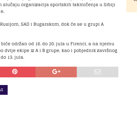
m slučaju organizacija sportskih takmičenja u Srbiji
e.
 s Rusijom, SAD i Bugarskom, dok će se u grupi A
e biće održan od 16. do 20. jula u Firenci, a na njemu
 po dvije ekipe iz A i B grupe, kao i pobjednik završnog
do 13. jula.
AG