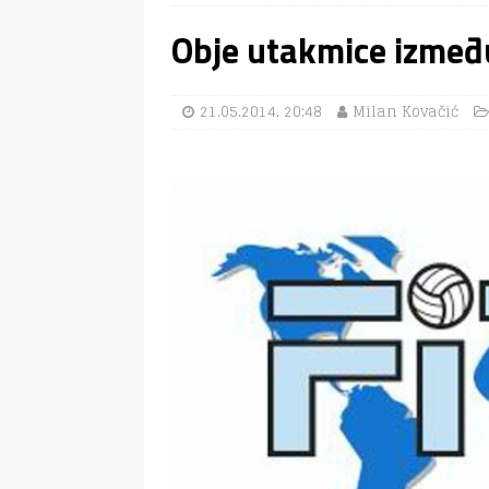
Obje utakmice između 
21.05.2014. 20:48
Milan Kovačić