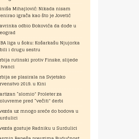
iniša Mihajlović: Nikada nisam
renirao igrača kao što je Jovetić
avrinka odbio Đokovića da dođe u
eograd
BA liga u šoku: Košarkašu Njujorka
bili i drugu sestru
rbija rutinski protiv Finske, slijede
itvanci
rbija se plasirala na Svjetsko
rvenstvo 2019. u Kini
artizan “slomio” Proleter za
oluvreme pred “večiti” derbi
vezda uz mnogo sreće do bodova u
urdulici
vezda gostuje Radniku u Surdulici
asmin Repeša preuzima Budućnost