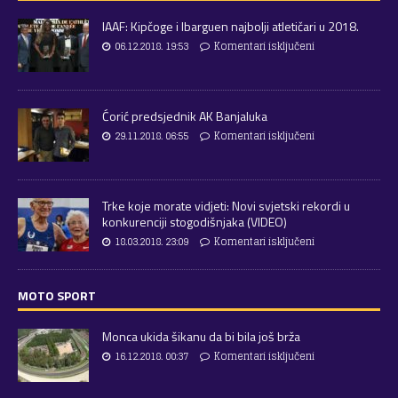
IAAF: Kipčoge i Ibarguen najbolji atletičari u 2018.
06.12.2018. 19:53
Komentari isključeni
Ćorić predsjednik AK Banjaluka
29.11.2018. 06:55
Komentari isključeni
Trke koje morate vidjeti: Novi svjetski rekordi u
konkurenciji stogodišnjaka (VIDEO)
18.03.2018. 23:09
Komentari isključeni
MOTO SPORT
Monca ukida šikanu da bi bila još brža
16.12.2018. 00:37
Komentari isključeni