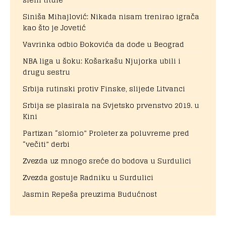
Siniša Mihajlović: Nikada nisam trenirao igrača
kao što je Jovetić
Vavrinka odbio Đokovića da dođe u Beograd
NBA liga u šoku: Košarkašu Njujorka ubili i
drugu sestru
Srbija rutinski protiv Finske, slijede Litvanci
Srbija se plasirala na Svjetsko prvenstvo 2019. u
Kini
Partizan “slomio” Proleter za poluvreme pred
“večiti” derbi
Zvezda uz mnogo sreće do bodova u Surdulici
Zvezda gostuje Radniku u Surdulici
Jasmin Repeša preuzima Budućnost