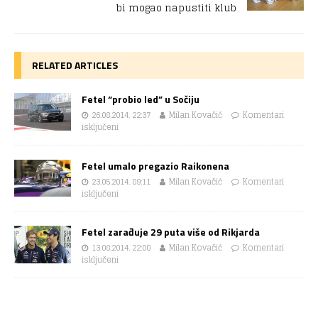
bi mogao napustiti klub
RELATED ARTICLES
Fetel “probio led” u Sočiju
26.08.2014. 22:37
Milan Kovačić
Komentari
isključeni
Fetel umalo pregazio Raikonena
23.05.2014. 09:11
Milan Kovačić
Komentari
isključeni
Fetel zarađuje 29 puta više od Rikjarda
13.08.2014. 22:00
Milan Kovačić
Komentari
isključeni