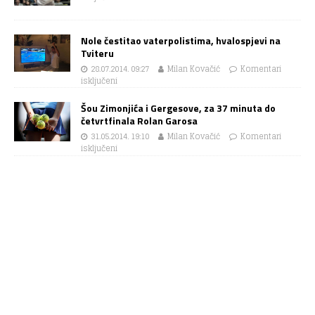
Nole čestitao vaterpolistima, hvalospjevi na
Tviteru
28.07.2014. 09:27
Milan Kovačić
Komentari
isključeni
Šou Zimonjića i Gergesove, za 37 minuta do
četvrtfinala Rolan Garosa
31.05.2014. 19:10
Milan Kovačić
Komentari
isključeni