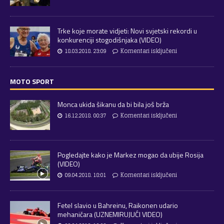
Trke koje morate vidjeti: Novi svjetski rekordi u
konkurenciji stogodišnjaka (VIDEO)
18.03.2018. 23:09
Komentari isključeni
MOTO SPORT
Monca ukida šikanu da bi bila još brža
16.12.2018. 00:37
Komentari isključeni
Pogledajte kako je Markez mogao da ubije Rosija
(VIDEO)
09.04.2018. 18:01
Komentari isključeni
Fetel slavio u Bahreinu, Raikonen udario
mehaničara (UZNEMIRUJUĆI VIDEO)