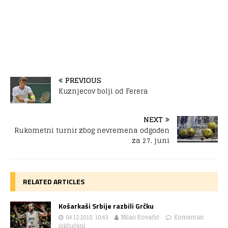
PREVIOUS
Kuznjecov bolji od Ferera
NEXT
Rukometni turnir zbog nevremena odgođen
za 27. juni
RELATED ARTICLES
Košarkaši Srbije razbili Grčku
04.12.2018. 10:43
Milan Kovačić
Komentari
isključeni