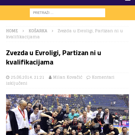
HOME
KOŠARKA
Zvezda u Evroligi, Partizan ni u
kvalifikacijama
Zvezda u Evroligi, Partizan ni u
kvalifikacijama
25.06.2014. 21:21
Milan Kovačić
Komentari
isključeni