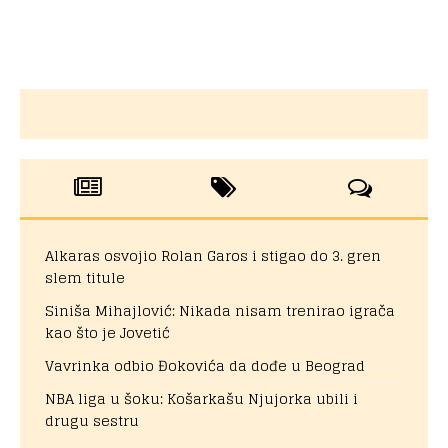
Alkaras osvojio Rolan Garos i stigao do 3. gren
slem titule
Siniša Mihajlović: Nikada nisam trenirao igrača
kao što je Jovetić
Vavrinka odbio Đokovića da dođe u Beograd
NBA liga u šoku: Košarkašu Njujorka ubili i
drugu sestru