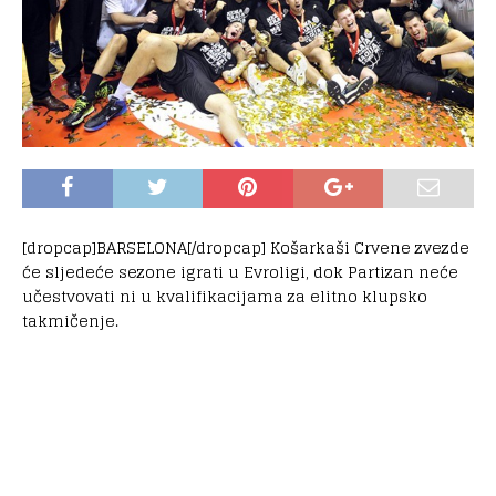
[dropcap]BARSELONA[/dropcap] Košarkaši Crvene zvezde
će sljedeće sezone igrati u Evroligi, dok Partizan neće
učestvovati ni u kvalifikacijama za elitno klupsko
takmičenje.