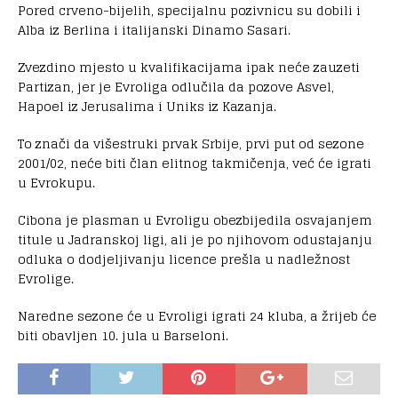
Pored crveno-bijelih, specijalnu pozivnicu su dobili i
Alba iz Berlina i italijanski Dinamo Sasari.
Zvezdino mjesto u kvalifikacijama ipak neće zauzeti
Partizan, jer je Evroliga odlučila da pozove Asvel,
Hapoel iz Jerusalima i Uniks iz Kazanja.
To znači da višestruki prvak Srbije, prvi put od sezone
2001/02, neće biti član elitnog takmičenja, već će igrati
u Evrokupu.
Cibona je plasman u Evroligu obezbijedila osvajanjem
titule u Jadranskoj ligi, ali je po njihovom odustajanju
odluka o dodjeljivanju licence prešla u nadležnost
Evrolige.
Naredne sezone će u Evroligi igrati 24 kluba, a žrijeb će
biti obavljen 10. jula u Barseloni.