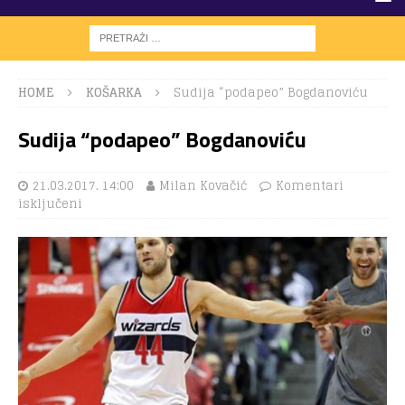
HOME
KOŠARKA
Sudija “podapeo” Bogdanoviću
Sudija “podapeo” Bogdanoviću
21.03.2017. 14:00
Milan Kovačić
Komentari
isključeni