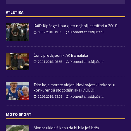
ATLETIKA
IAAF: Kipčoge i Ibarguen najbolji atletičari u 2018.
06.12.2018. 19:53
Komentari isključeni
Ćorić predsjednik AK Banjaluka
29.11.2018. 06:55
Komentari isključeni
Trke koje morate vidjeti: Novi svjetski rekordi u
konkurenciji stogodišnjaka (VIDEO)
18.03.2018. 23:09
Komentari isključeni
MOTO SPORT
Monca ukida šikanu da bi bila još brža