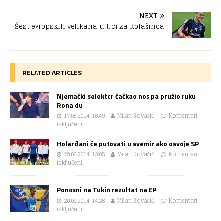
NEXT
Šest evropskih velikana u trci za Kolašinca
RELATED ARTICLES
Njemački selektor čačkao nos pa pružio ruku
Ronaldu
17.06.2014. 16:49
Milan Kovačić
Komentari
isključeni
Holanđani će putovati u svemir ako osvoje SP
28.06.2014. 13:05
Milan Kovačić
Komentari
isključeni
Ponosni na Tukin rezultat na EP
20.08.2014. 14:26
Milan Kovačić
Komentari
isključeni