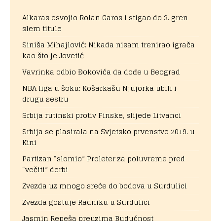
Alkaras osvojio Rolan Garos i stigao do 3. gren
slem titule
Siniša Mihajlović: Nikada nisam trenirao igrača
kao što je Jovetić
Vavrinka odbio Đokovića da dođe u Beograd
NBA liga u šoku: Košarkašu Njujorka ubili i
drugu sestru
Srbija rutinski protiv Finske, slijede Litvanci
Srbija se plasirala na Svjetsko prvenstvo 2019. u
Kini
Partizan “slomio” Proleter za poluvreme pred
“večiti” derbi
Zvezda uz mnogo sreće do bodova u Surdulici
Zvezda gostuje Radniku u Surdulici
Jasmin Repeša preuzima Budućnost