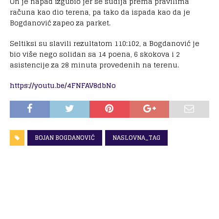
On je napad izgubio jer se sudija prema pravilima
računa kao dio terena, pa tako da ispada kao da je
Bogdanović zapeo za parket.
Seltiksi su slavili rezultatom 110:102, a Bogdanović je
bio više nego solidan sa 14 poena, 6 skokova i 2
asistencije za 28 minuta provedenih na terenu.
https://youtu.be/4FNFAV8dbNo
BOJAN BOGDANOVIĆ
NASLOVNA_TAG