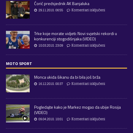
Ćorić predsjednik AK Banjaluka
29.11.2018. 06:55
Komentari isključeni
Trke koje morate vidjeti: Novi svjetski rekordi u
konkurenciji stogodišnjaka (VIDEO)
18.03.2018. 23:09
Komentari isključeni
MOTO SPORT
Monca ukida šikanu da bi bila još brža
16.12.2018. 00:37
Komentari isključeni
Pogledajte kako je Markez mogao da ubije Rosija
(VIDEO)
09.04.2018. 18:01
Komentari isključeni