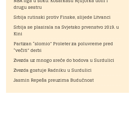
NBA liga u šoku: Košarkašu Njujorka ubili i
drugu sestru
Srbija rutinski protiv Finske, slijede Litvanci
Srbija se plasirala na Svjetsko prvenstvo 2019. u
Kini
Partizan “slomio” Proleter za poluvreme pred
“večiti” derbi
Zvezda uz mnogo sreće do bodova u Surdulici
Zvezda gostuje Radniku u Surdulici
Jasmin Repeša preuzima Budućnost