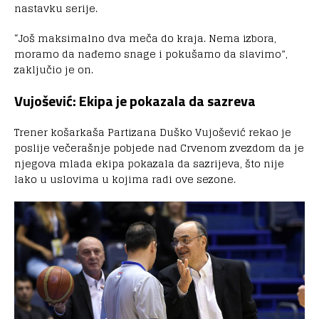
nastavku serije.
“Još maksimalno dva meča do kraja. Nema izbora,
moramo da nađemo snage i pokušamo da slavimo”,
zaključio je on.
Vujošević: Ekipa je pokazala da sazreva
Trener košarkaša Partizana Duško Vujošević rekao je
poslije večerašnje pobjede nad Crvenom zvezdom da je
njegova mlada ekipa pokazala da sazrijeva, što nije
lako u uslovima u kojima radi ove sezone.