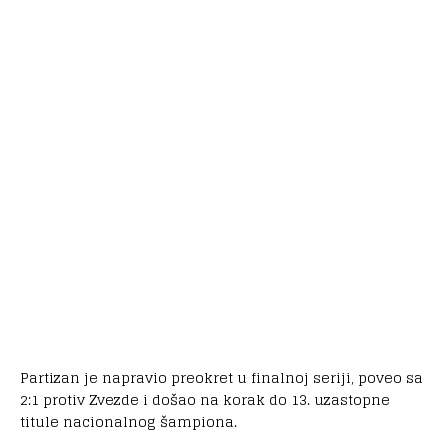
Partizan je napravio preokret u finalnoj seriji, poveo sa
2:1 protiv Zvezde i došao na korak do 13. uzastopne
titule nacionalnog šampiona.