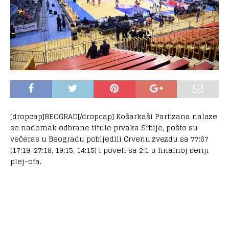
[dropcap]BEOGRAD[/dropcap] Košarkaši Partizana nalaze
se nadomak odbrane titule prvaka Srbije, pošto su
večeras u Beogradu pobijedili Crvenu zvezdu sa 77:67
(17:19, 27:18, 19:15, 14:15) i poveli sa 2:1 u finalnoj seriji
plej-ofa.