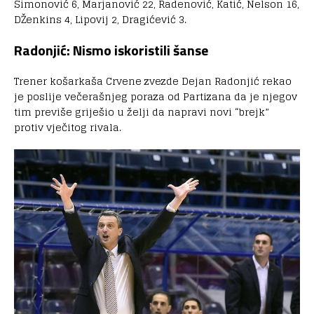
Simonović 6, Marjanović 22, Radenović, Katić, Nelson 16,
DŽenkins 4, Lipovij 2, Dragićević 3.
Radonjić: Nismo iskoristili šanse
Trener košarkaša Crvene zvezde Dejan Radonjić rekao
je poslije večerašnjeg poraza od Partizana da je njegov
tim previše griješio u želji da napravi novi “brejk”
protiv vječitog rivala.