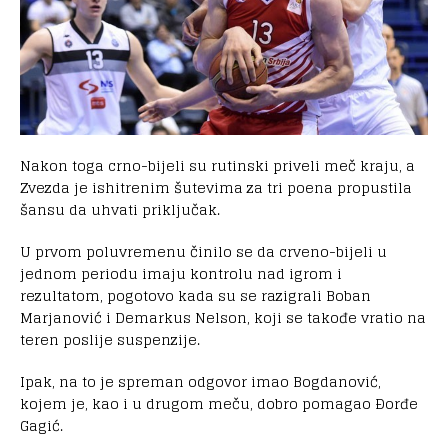
Nakon toga crno-bijeli su rutinski priveli meč kraju, a
Zvezda je ishitrenim šutevima za tri poena propustila
šansu da uhvati priključak.
U prvom poluvremenu činilo se da crveno-bijeli u
jednom periodu imaju kontrolu nad igrom i
rezultatom, pogotovo kada su se razigrali Boban
Marjanović i Demarkus Nelson, koji se takođe vratio na
teren poslije suspenzije.
Ipak, na to je spreman odgovor imao Bogdanović,
kojem je, kao i u drugom meču, dobro pomagao Ðorđe
Gagić.