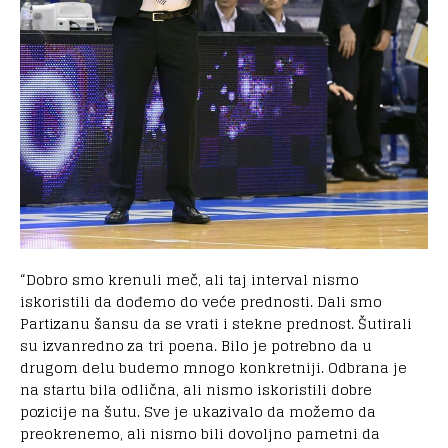
“Dobro smo krenuli meč, ali taj interval nismo
iskoristili da dođemo do veće prednosti. Dali smo
Partizanu šansu da se vrati i stekne prednost. Šutirali
su izvanredno za tri poena. Bilo je potrebno da u
drugom delu budemo mnogo konkretniji. Odbrana je
na startu bila odlična, ali nismo iskoristili dobre
pozicije na šutu. Sve je ukazivalo da možemo da
preokrenemo, ali nismo bili dovoljno pametni da