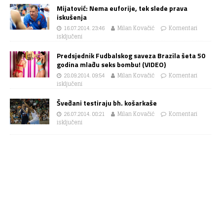
Mijatović: Nema euforije, tek slede prava
iskušenja
16.07.2014. 23:46
Milan Kovačić
Komentari
isključeni
Predsjednik Fudbalskog saveza Brazila šeta 50
godina mlađu seks bombu! (VIDEO)
28.09.2014. 09:54
Milan Kovačić
Komentari
isključeni
Šveđani testiraju bh. košarkaše
26.07.2014. 08:21
Milan Kovačić
Komentari
isključeni