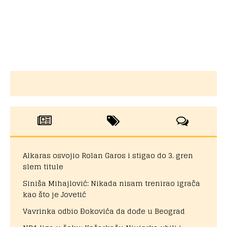
Alkaras osvojio Rolan Garos i stigao do 3. gren
slem titule
Siniša Mihajlović: Nikada nisam trenirao igrača
kao što je Jovetić
Vavrinka odbio Đokovića da dođe u Beograd