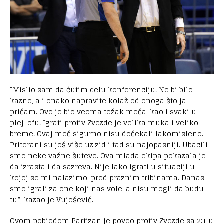
“Mislio sam da ćutim celu konferenciju. Ne bi bilo
kazne, a i onako napravite kolaž od onoga što ja
pričam. Ovo je bio veoma težak meča, kao i svaki u
plej-ofu. Igrati protiv Zvezde je velika muka i veliko
breme. Ovaj meč sigurno nisu dočekali lakomisleno.
Priterani su još više uz zid i tad su najopasniji. Ubacili
smo neke važne šuteve. Ova mlada ekipa pokazala je
da izrasta i da sazreva. Nije lako igrati u situaciji u
kojoj se mi nalazimo, pred praznim tribinama. Danas
smo igrali za one koji nas vole, a nisu mogli da budu
tu”, kazao je Vujošević.
Ovom pobjedom Partizan je poveo protiv Zvezde sa 2:1 u