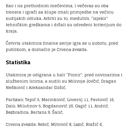
Kao i na prethodnim mečevima, i večeras su oba
trenera i igrači sa klupe imali primjedbe na većinu
sudijskih odluka. Arbitri su to, međutim, “isjekli”
tehničkim greškama i držali su određeni kriterijum do
kraja.
Četvrta utakmica finalne serije igra se u subotu, pred
publikom, a domaćin je Crvena zvezda.
Statistika
Utakmica je odigrana u hali “Pionir”, pred novinarima i
službenim licima, a sudili su Milivoje Jovčić, Dragan
Nešković i Aleksandar Glišić.
Partizan: Tepić 5, Marinković, Lovernj 11, Pavlović 16,
Dalo, Milutinov 5, Bogdanović 20, Gagić 11, Andrić,
Bezbradica, Bertans 9, Šalić.
Crvena zvezda: Rebić, Mitrović 8, Lazić, Blažić 6,