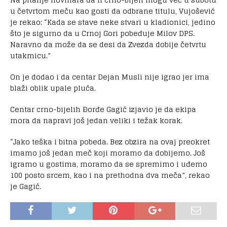
u četvrtom meču kao gosti da odbrane titulu, Vujošević
je rekao: “Kada se stave neke stvari u kladionici, jedino
što je sigurno da u Crnoj Gori pobeđuje Milov DPS.
Naravno da može da se desi da Zvezda dobije četvrtu
utakmicu.”
On je dodao i da centar Dejan Musli nije igrao jer ima
blaži oblik upale pluća.
Centar crno-bijelih Ðorđe Gagić izjavio je da ekipa
mora da napravi još jedan veliki i težak korak.
“Jako teška i bitna pobeda. Bez obzira na ovaj preokret
imamo još jedan meč koji moramo da dobijemo. Još
igramo u gostima, moramo da se spremimo i uđemo
100 posto srcem, kao i na prethodna dva meča”, rekao
je Gagić.