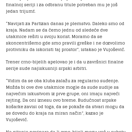
finalnoj seriji i za odbranu titule potreban mu je još
jedan trijumf.
“Navijati za Partizan danas je plemstvo. Daleko smo od
kraja. Nadam se da ćemo jednu od sledeće dve
utakmice rešiti u svoju korist. Moramo da se
skoncentrišemo gde smo pravili greške i ne dozvolimo
protivniku da iskoristi taj prostor”, istakao je Vujošević.
Trener crno-bijelih apelovao je i da u završnici finalne
serije sude najiskusniji srpski arbitri.
“Vidim da se oba kluba zalažu za regularno suđenje.
Možda bi ove dve utakmice mogle da sude sudije sa
najvećim iskustvom iz prve grupe, oni imaju najveći
rejting. Da oni iznesu ovo breme. Budućnost srpske
košarke zavisi od toga, da se pokaže da stvari mogu da
se dovedu do kraja na miran način”, kazao je
Vujošević.
Na pitanje novinara da li crno-bijeli mogu već u subotu