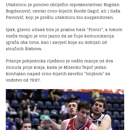
Utakmicu je ponovo obilježio reprezentativac Bogdan
Bogdanović, centar crno-bijelih Ðorđe Gagić, ali i Saša
Pavlović, koji je prošlu utakmicu bio suspendovan.
Ipak, glavni utisak bila je prazna hala “Pionir”, a tokom
meča moglo je vrlo jasno da se čuje komunikacija
igrača oba tima, kao i savjeti koje su dobijali od
stručnih štabova.
Pitanje pobjednika riješeno je nešto manje od dva
minuta prije kraja, kada je Milenko Tepić jedan
konfuzan napad crno-bijelih završio “trojkom” za
vođstvo od 76:67.