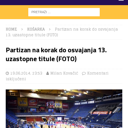
HOME
KOŠARKA
Partizan na korak do osvajanja
13. uzastopne titule (FOTO)
Partizan na korak do osvajanja 13.
uzastopne titule (FOTO)
19.06.2014. 23:53
Milan Kovačić
Komentari
isključeni