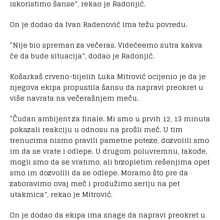
iskoristimo šanse”, rekao je Radonjić.
On je dodao da Ivan Radenović ima težu povredu.
“Nije bio spreman za večeras. Videćeemo sutra kakva
će da bude situacija”, dodao je Radonjić.
Košarkaš crveno-bijelih Luka Mitrović ocijenio je da je
njegova ekipa propustila šansu da napravi preokret u
više navrata na večerašnjem meču.
“Čudan ambijent za finale. Mi smo u prvih 12, 13 minuta
pokazali reakciju u odnosu na prošli meč. U tim
trenucima nismo pravili pametne poteze, dozvolili smo
im da se vrate i odlepe. U drugom poluvremnu, takođe,
mogli smo da se vratimo, ali brzopletim rešenjima opet
smo im dozvolili da se odlepe. Moramo što pre da
zaboravimo ovaj meč i produžimo seriju na pet
utakmica”, rekao je Mitrović.
On je dodao da ekipa ima snage da napravi preokret u