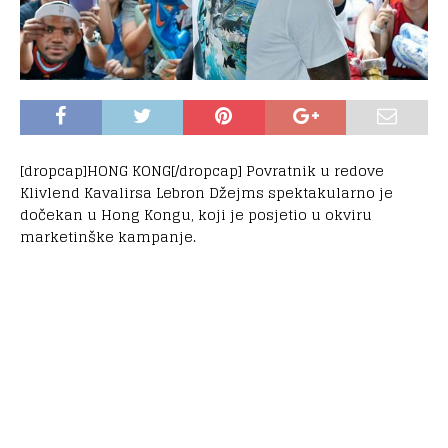
[dropcap]HONG KONG[/dropcap] Povratnik u redove
Klivlend Kavalirsa Lebron Džejms spektakularno je
dočekan u Hong Kongu, koji je posjetio u okviru
marketinške kampanje.