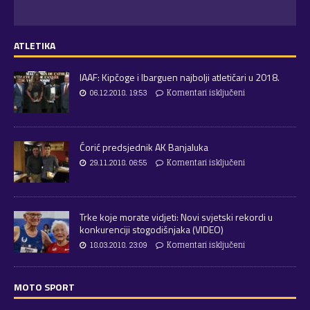
ATLETIKA
IAAF: Kipčoge i Ibarguen najbolji atletičari u 2018.
06.12.2018. 19:53
Komentari isključeni
Ćorić predsjednik AK Banjaluka
29.11.2018. 06:55
Komentari isključeni
Trke koje morate vidjeti: Novi svjetski rekordi u
konkurenciji stogodišnjaka (VIDEO)
18.03.2018. 23:09
Komentari isključeni
MOTO SPORT