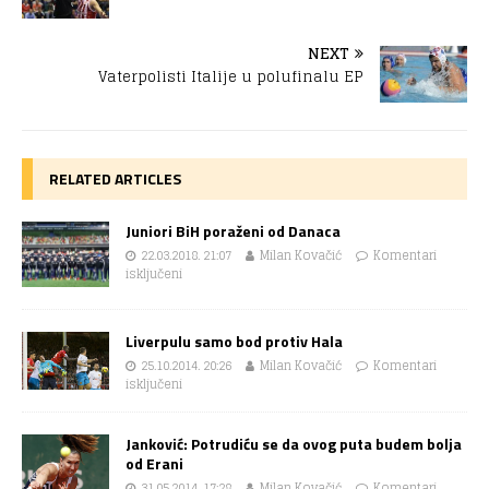
NEXT
Vaterpolisti Italije u polufinalu EP
RELATED ARTICLES
Juniori BiH poraženi od Danaca
22.03.2018. 21:07
Milan Kovačić
Komentari
isključeni
Liverpulu samo bod protiv Hala
25.10.2014. 20:26
Milan Kovačić
Komentari
isključeni
Janković: Potrudiću se da ovog puta budem bolja
od Erani
31.05.2014. 17:28
Milan Kovačić
Komentari