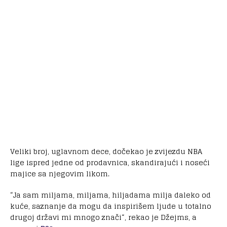
Veliki broj, uglavnom dece, dočekao je zvijezdu NBA
lige ispred jedne od prodavnica, skandirajući i noseći
majice sa njegovim likom.
“Ja sam miljama, miljama, hiljadama milja daleko od
kuće, saznanje da mogu da inspirišem ljude u totalno
drugoj državi mi mnogo znači“, rekao je Džejms, a