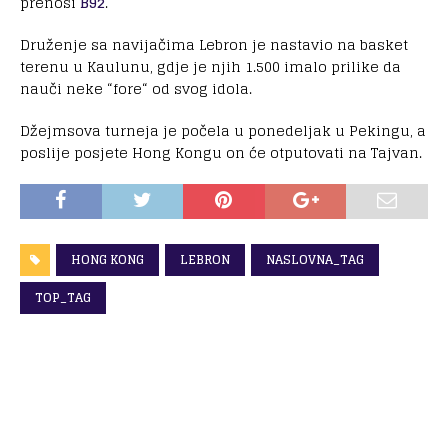
prenosi
B92
.
Druženje sa navijačima Lebron je nastavio na basket
terenu u Kaulunu, gdje je njih 1.500 imalo prilike da
nauči neke “fore“ od svog idola.
Džejmsova turneja je počela u ponedeljak u Pekingu, a
poslije posjete Hong Kongu on će otputovati na Tajvan.
HONG KONG
LEBRON
NASLOVNA_TAG
TOP_TAG