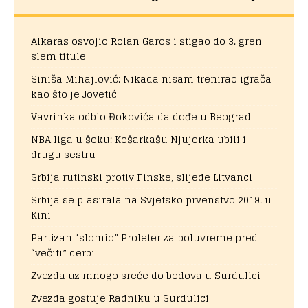
Alkaras osvojio Rolan Garos i stigao do 3. gren
slem titule
Siniša Mihajlović: Nikada nisam trenirao igrača
kao što je Jovetić
Vavrinka odbio Đokovića da dođe u Beograd
NBA liga u šoku: Košarkašu Njujorka ubili i
drugu sestru
Srbija rutinski protiv Finske, slijede Litvanci
Srbija se plasirala na Svjetsko prvenstvo 2019. u
Kini
Partizan “slomio” Proleter za poluvreme pred
“večiti” derbi
Zvezda uz mnogo sreće do bodova u Surdulici
Zvezda gostuje Radniku u Surdulici