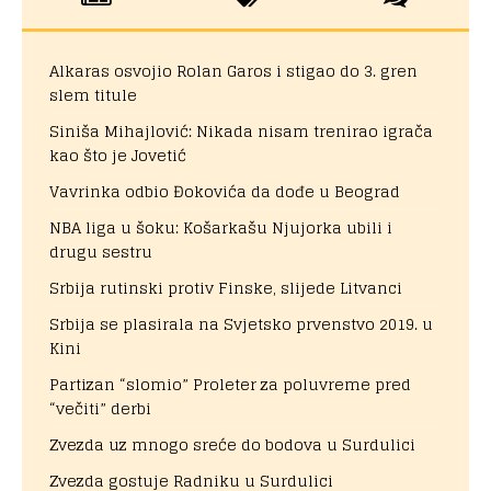
Alkaras osvojio Rolan Garos i stigao do 3. gren
slem titule
Siniša Mihajlović: Nikada nisam trenirao igrača
kao što je Jovetić
Vavrinka odbio Đokovića da dođe u Beograd
NBA liga u šoku: Košarkašu Njujorka ubili i
drugu sestru
Srbija rutinski protiv Finske, slijede Litvanci
Srbija se plasirala na Svjetsko prvenstvo 2019. u
Kini
Partizan “slomio” Proleter za poluvreme pred
“večiti” derbi
Zvezda uz mnogo sreće do bodova u Surdulici
Zvezda gostuje Radniku u Surdulici