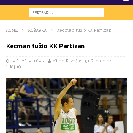
HOME
KOŠARKA
Kecman tužio KK Partizan
Kecman tužio KK Partizan
14.07.2014. 19:45
Milan Kovačić
Komentari
isključeni