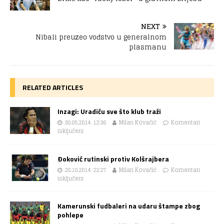
NEXT
Nibali preuzeo vođstvo u generalnom
plasmanu
RELATED ARTICLES
Inzagi: Uradiću sve što klub traži
30.05.2014. 12:36
Milan Kovačić
Komentari
isključeni
Ðoković rutinski protiv Kolšrajbera
28.10.2014. 22:27
Milan Kovačić
Komentari
isključeni
Kamerunski fudbaleri na udaru štampe zbog
pohlepe