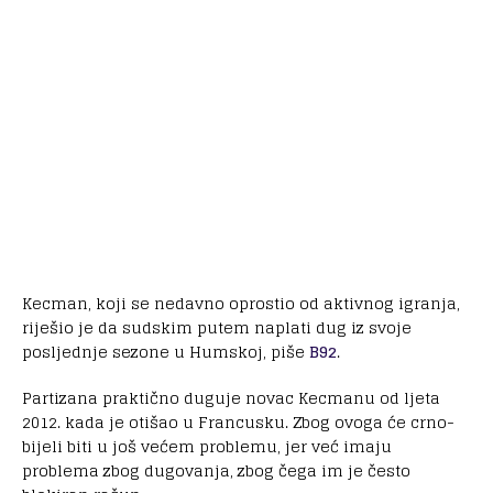
Kecman, koji se nedavno oprostio od aktivnog igranja,
riješio je da sudskim putem naplati dug iz svoje
posljednje sezone u Humskoj, piše
B92
.
Partizana praktično duguje novac Kecmanu od ljeta
2012. kada je otišao u Francusku. Zbog ovoga će crno-
bijeli biti u još većem problemu, jer već imaju
problema zbog dugovanja, zbog čega im je često