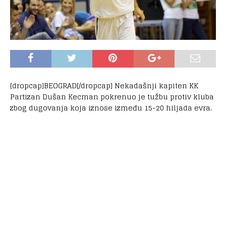
[dropcap]BEOGRAD[/dropcap] Nekadašnji kapiten KK
Partizan Dušan Kecman pokrenuo je tužbu protiv kluba
zbog dugovanja koja iznose između 15-20 hiljada evra.