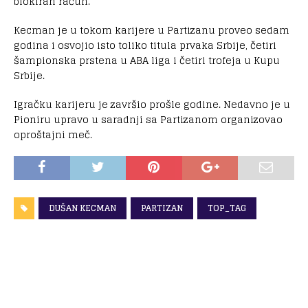
blokiran račun.
Kecman je u tokom karijere u Partizanu proveo sedam
godina i osvojio isto toliko titula prvaka Srbije, četiri
šampionska prstena u ABA liga i četiri trofeja u Kupu
Srbije.
Igračku karijeru je završio prošle godine. Nedavno je u
Pioniru upravo u saradnji sa Partizanom organizovao
oproštajni meč.
DUŠAN KECMAN
PARTIZAN
TOP_TAG