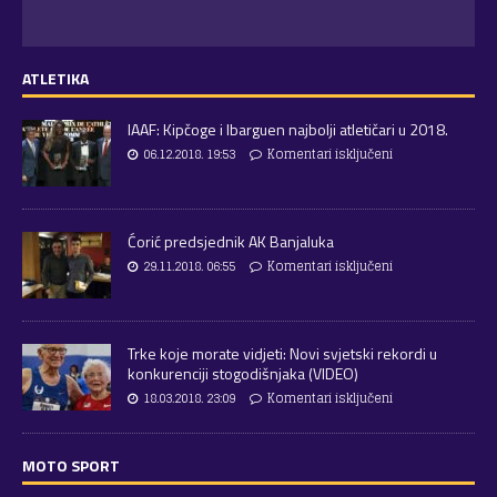
ATLETIKA
IAAF: Kipčoge i Ibarguen najbolji atletičari u 2018.
06.12.2018. 19:53
Komentari isključeni
Ćorić predsjednik AK Banjaluka
29.11.2018. 06:55
Komentari isključeni
Trke koje morate vidjeti: Novi svjetski rekordi u
konkurenciji stogodišnjaka (VIDEO)
18.03.2018. 23:09
Komentari isključeni
MOTO SPORT