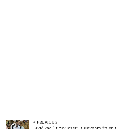
PREVIOUS
Brkić kao “lucky loser” u glavnom žrijebu