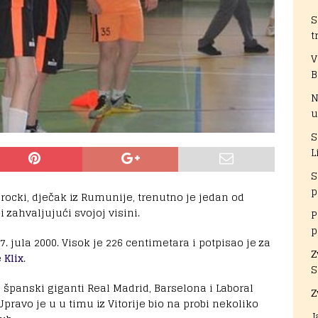
S
t
V
B
N
u
S
L
S
p
rocki, dječak iz Rumunije, trenutno je jedan od
 zahvaljujući svojoj visini.
P
p
 jula 2000. Visok je 226 centimetara i potpisao je za
Z
e
Klix
.
S
španski giganti Real Madrid, Barselona i Laboral
Z
pravo je u u timu iz Vitorije bio na probi nekoliko
J