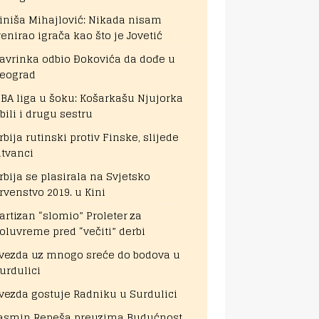
iniša Mihajlović: Nikada nisam
renirao igrača kao što je Jovetić
avrinka odbio Đokovića da dođe u
eograd
BA liga u šoku: Košarkašu Njujorka
bili i drugu sestru
rbija rutinski protiv Finske, slijede
itvanci
rbija se plasirala na Svjetsko
rvenstvo 2019. u Kini
artizan “slomio” Proleter za
oluvreme pred “večiti” derbi
vezda uz mnogo sreće do bodova u
urdulici
vezda gostuje Radniku u Surdulici
asmin Repeša preuzima Budućnost