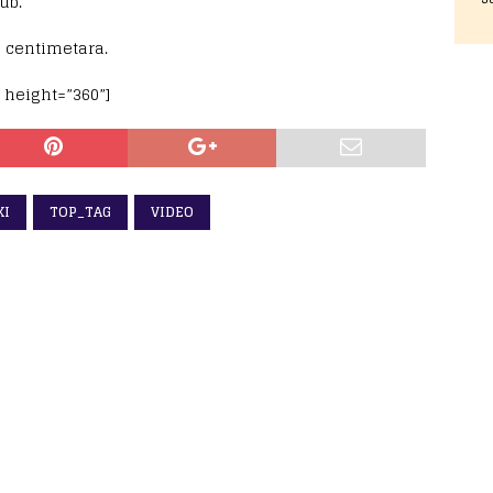
ub.
0 centimetara.
 height=”360”]
KI
TOP_TAG
VIDEO