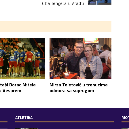
Challengera u Aradu
Mirza Teletović u trenucima
aši Borac M:tela
odmora sa suprugom
u Vesprem
ATLETIKA
MO