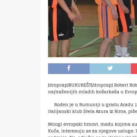
[dropcap]BUKUREŠT[/dropcap] Robert Bob
najtraženijih mladih košarkaša u Evropi
Rođen je u Rumuniji u gradu Aradu 17.
italijanski klub Stela Azura iz Rima, piš
Mnogi evropski timovi, među kojima su 
Kuča, interesuju se za njegove usluge. U