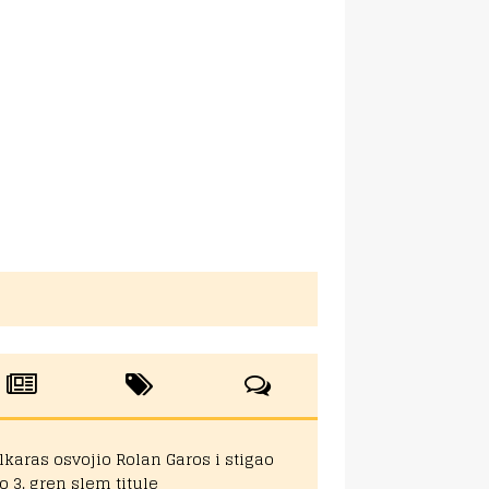
lkaras osvojio Rolan Garos i stigao
o 3. gren slem titule