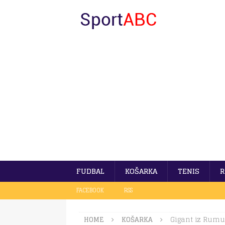
FUDBAL
KOŠARKA
TENIS
R
FACEBOOK
RSS
HOME
KOŠARKA
Gigant iz Rumun