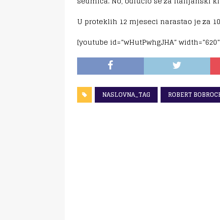
sedmica. No, odlučio se za italijanski kl
U proteklih 12 mjeseci narastao je za 1
[youtube id=”wHutPwhgJHA” width=”620”
NASLOVNA_TAG
ROBERT BOBROC