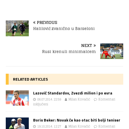
PREVIOUS
Halilović zvanično u Barseloni
NEXT
Rusi krenuli minimalcem
RELATED ARTICLES
Lazović Standardov, Zvezdi milion i po evra
06.07.2014. 22:59
Milan Kovačić
Komentari
isključeni
Boris Beker: Novak će kao otac biti bolji teniser
19.10.2014. 12:27
Milan Kovačić
Komentari