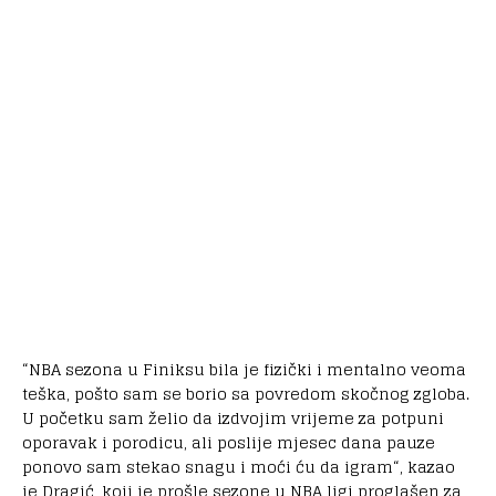
“NBA sezona u Finiksu bila je fizički i mentalno veoma
teška, pošto sam se borio sa povredom skočnog zgloba.
U početku sam želio da izdvojim vrijeme za potpuni
oporavak i porodicu, ali poslije mjesec dana pauze
ponovo sam stekao snagu i moći ću da igram“, kazao
je Dragić, koji je prošle sezone u NBA ligi proglašen za