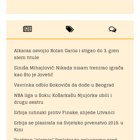
Alkaras osvojio Rolan Garos i stigao do 3. gren
slem titule
Siniša Mihajlović: Nikada nisam trenirao igrača
kao što je Jovetić
Vavrinka odbio Đokovića da dođe u Beograd
NBA liga u šoku: Košarkašu Njujorka ubili i
drugu sestru
Srbija rutinski protiv Finske, slijede Litvanci
Srbija se plasirala na Svjetsko prvenstvo 2019. u
Kini
Partizan “slomio” Proleter za poluvreme pred