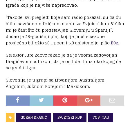
igrača koji je najviše napredovao.
“Takođe, svi pregledi koje sam radio pokazali su da ću
biti u savršenom fizičkom stanju za Svjetski kup. Velika
mi je čast što ću predstavljati Sloveniju u Španiji“,
dodao je 28-godišnji plej, koji je prošle sezone
prosječno bilježio 20,1 poen i 5,9 asistencija, piše
B92
.
Selektor Jure Zdovc rekao je da je veoma zadovoljan
Dragićevom odlukom, da je on lider tima oko kojeg će
se graditi igra.
Slovenija je u grupi sa Litvanijom, Australijom,
Angolom, Južnom Korejom i Meksikom.
GORAN DRAGIĆ
SVJETSKI KUP
TOP_TAG