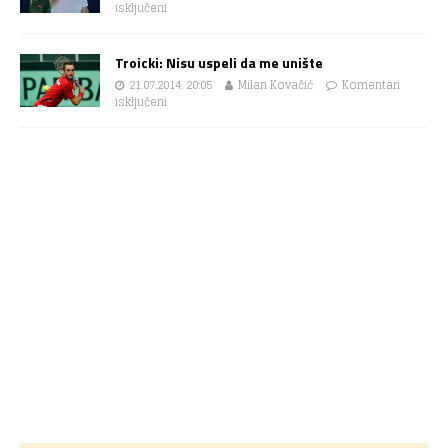
isključeni
Troicki: Nisu uspeli da me unište
21.07.2014. 20:05
Milan Kovačić
Komentari
isključeni