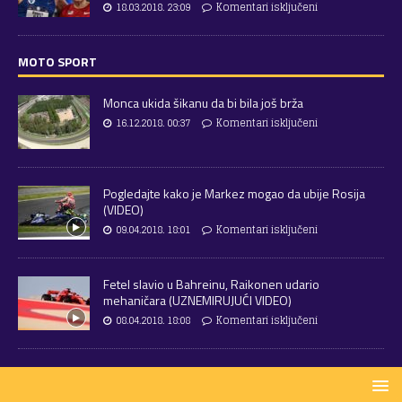
18.03.2018. 23:09
Komentari isključeni
MOTO SPORT
Monca ukida šikanu da bi bila još brža
16.12.2018. 00:37
Komentari isključeni
Pogledajte kako je Markez mogao da ubije Rosija
(VIDEO)
09.04.2018. 18:01
Komentari isključeni
Fetel slavio u Bahreinu, Raikonen udario
mehaničara (UZNEMIRUJUĆI VIDEO)
08.04.2018. 18:08
Komentari isključeni