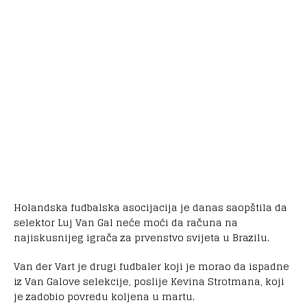
Holandska fudbalska asocijacija je danas saopštila da
selektor Luj Van Gal neće moći da računa na
najiskusnijeg igrača za prvenstvo svijeta u Brazilu.
Van der Vart je drugi fudbaler koji je morao da ispadne
iz Van Galove selekcije, poslije Kevina Strotmana, koji
je zadobio povredu koljena u martu.