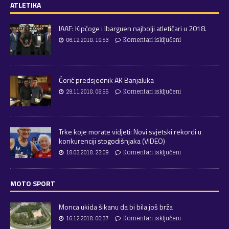
ATLETIKA
IAAF: Kipčoge i Ibarguen najbolji atletičari u 2018.
06.12.2018. 19:53
Komentari isključeni
Ćorić predsjednik AK Banjaluka
29.11.2018. 06:55
Komentari isključeni
Trke koje morate vidjeti: Novi svjetski rekordi u
konkurenciji stogodišnjaka (VIDEO)
18.03.2018. 23:09
Komentari isključeni
MOTO SPORT
Monca ukida šikanu da bi bila još brža
16.12.2018. 00:37
Komentari isključeni