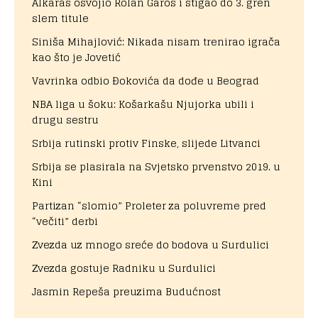
Alkaras osvojio Rolan Garos i stigao do 3. gren
slem titule
Siniša Mihajlović: Nikada nisam trenirao igrača
kao što je Jovetić
Vavrinka odbio Đokovića da dođe u Beograd
NBA liga u šoku: Košarkašu Njujorka ubili i
drugu sestru
Srbija rutinski protiv Finske, slijede Litvanci
Srbija se plasirala na Svjetsko prvenstvo 2019. u
Kini
Partizan “slomio” Proleter za poluvreme pred
“večiti” derbi
Zvezda uz mnogo sreće do bodova u Surdulici
Zvezda gostuje Radniku u Surdulici
Jasmin Repeša preuzima Budućnost