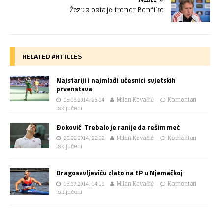
Žezus ostaje trener Benfike
RELATED ARTICLES
Najstariji i najmlađi učesnici svjetskih
prvenstava
05.06.2014. 23:04
Milan Kovačić
Komentari
isključeni
Ðoković: Trebalo je ranije da rešim meč
25.06.2014. 22:02
Milan Kovačić
Komentari
isključeni
Dragosavljeviću zlato na EP u Njemačkoj
13.07.2014. 14:19
Milan Kovačić
Komentari
isključeni