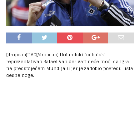
[dropcap]HAG[/dropcap] Holandski fudbalski
reprezentativac Rafael Van der Vart neće moći da igra
na predstojećem Mundijalu jer je zadobio povredu lista
desne noge.