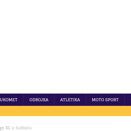
UKOMET
ODBOJKA
ATLETIKA
MOTO SPORT
ige RS u fudbalu