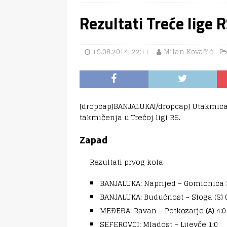
Rezultati Treće lige 
19.08.2014. 22:11
Milan Kovačić
[dropcap]BANJALUKA[/dropcap] Utakmica
takmičenja u Trećoj ligi RS.
Zapad
Rezultati prvog kola
BANJALUKA: Naprijed – Gomionica 
BANJALUKA: Budućnost – Sloga (S) 
MEĐEĐA: Ravan – Potkozarje (A) 4:0
SEFEROVCI: Mladost – Lijevče 1:0