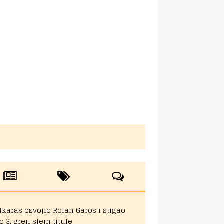
lkaras osvojio Rolan Garos i stigao
o 3. gren slem titule