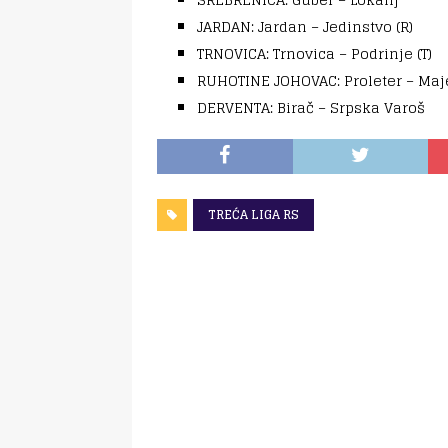
JARDAN: Jardan – Jedinstvo (R)
TRNOVICA: Trnovica – Podrinje (T)
RUHOTINE JOHOVAC: Proleter – Maje
DERVENTA: Birač – Srpska Varoš
TREĆA LIGA RS