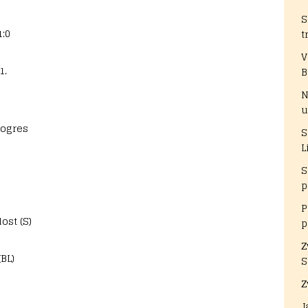
S
:0
t
V
1.
B
N
u
rogres
S
L
S
c
p
P
ost (S)
p
Z
BL)
S
Z
J