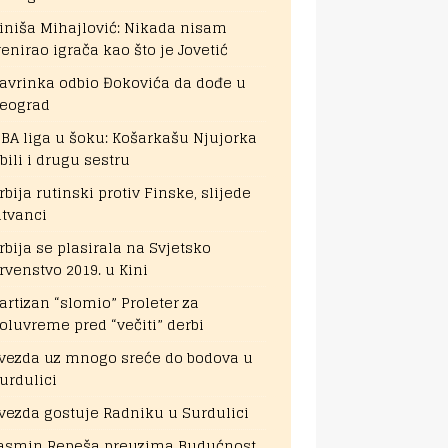
iniša Mihajlović: Nikada nisam
renirao igrača kao što je Jovetić
avrinka odbio Đokovića da dođe u
eograd
BA liga u šoku: Košarkašu Njujorka
bili i drugu sestru
rbija rutinski protiv Finske, slijede
itvanci
rbija se plasirala na Svjetsko
rvenstvo 2019. u Kini
artizan “slomio” Proleter za
oluvreme pred “večiti” derbi
vezda uz mnogo sreće do bodova u
urdulici
vezda gostuje Radniku u Surdulici
asmin Repeša preuzima Budućnost