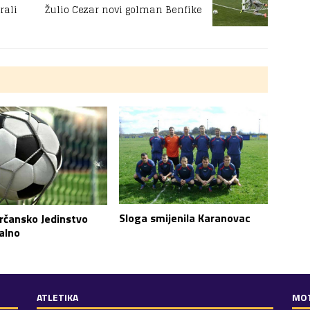
rali
Žulio Cezar novi golman Benfike
Sloga smijenila Karanovac
brčansko Jedinstvo
alno
ATLETIKA
MO