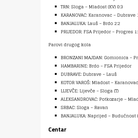
TRN: Sloga – Mladost (KV) 0:3
KARANOVAC: Karanovac – Dubrave 1
BANJALUKA: Lauš – Brdo 2:2
PRIJEDOR: FSA Prijedor – Progres 1:
Parovi drugog kola
BRONZANI MAJDAN: Gomionica – P
HAMBARINE: Brdo – FSA Prijedor
DUBRAVE: Dubrave – Lauš
KOTOR VAROŠ: Mladost – Karanova
LIJEVČE: Lijevče – Sloga (T)
ALEKSANDROVAC: Potkozarje – Mlad
SRBAC: Sloga – Ravan
BANJALUKA: Naprijed – Budućnost (
Centar