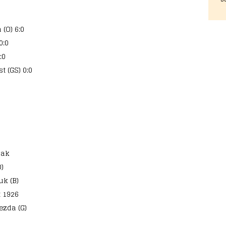
(O) 6:0
0:0
:0
 (GS) 0:0
jak
)
uk (B)
 1926
ezda (G)