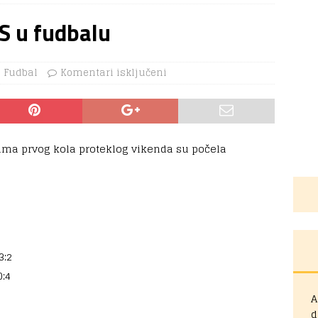
RS u fudbalu
Fudbal
Komentari isključeni
ma prvog kola proteklog vikenda su počela
3:2
0:4
A
d