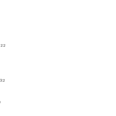
 2:2
3:2
)