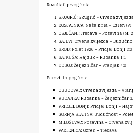
Rezultati prvog kola
SKUGRIĆ: Skugrić – Crvena zvijezda 
KOSTAJNICA: Naša krila – Ozren (P) 
OSJEČANI: Trebava – Posavina (M) 2
GAJEVI: Crvena zvijezda – Budućnost
BROD: Polet 1926 – Pridjel Donji 2:0
BATKUŠA: Hajduk – Rudanka 1:1
DOBOJ: Željezničar – Vranjak 4:0
Parovi drugog kola
OBUDOVAC: Crvena zvijezda – Vran
RUDANKA: Rudanka – Željezničar (D
PRIDJEL DONjI: Pridjel Donji – Hajd
GORNjA SLATINA: Budućnost – Polet
MILOŠEVAC: Posavina – Crvena zvij
PAKLENICA: Ozren – Trebava