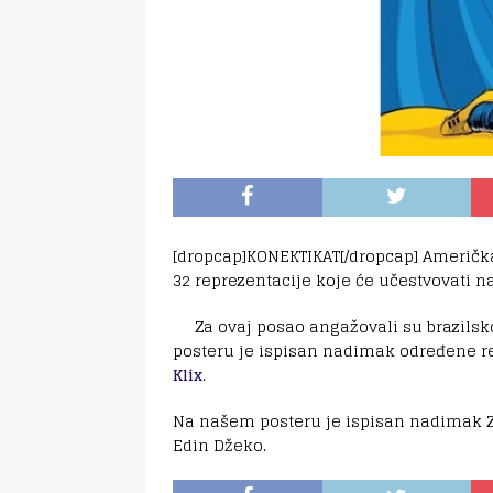
[dropcap]KONEKTIKAT[/dropcap] Američka 
32 reprezentacije koje će učestvovati 
Za ovaj posao angažovali su brazils
posteru je ispisan nadimak određene rep
Klix
.
Na našem posteru je ispisan nadimak Zm
Edin Džeko.