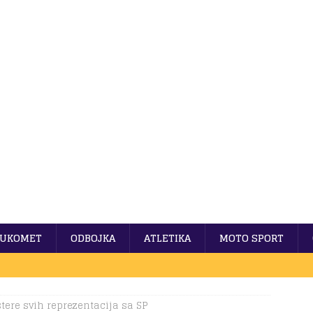
UKOMET
ODBOJKA
ATLETIKA
MOTO SPORT
tere svih reprezentacija sa SP