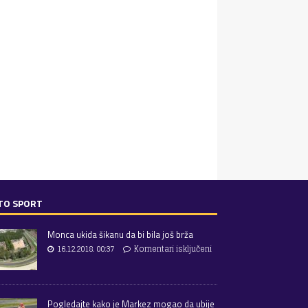
TO SPORT
Monca ukida šikanu da bi bila još brža
16.12.2018. 00:37
Komentari isključeni
Pogledajte kako je Markez mogao da ubije