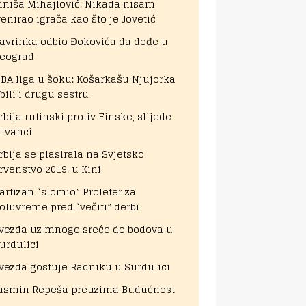
iniša Mihajlović: Nikada nisam
renirao igrača kao što je Jovetić
avrinka odbio Đokovića da dođe u
eograd
BA liga u šoku: Košarkašu Njujorka
bili i drugu sestru
rbija rutinski protiv Finske, slijede
itvanci
rbija se plasirala na Svjetsko
rvenstvo 2019. u Kini
artizan “slomio” Proleter za
oluvreme pred “večiti” derbi
vezda uz mnogo sreće do bodova u
urdulici
vezda gostuje Radniku u Surdulici
asmin Repeša preuzima Budućnost