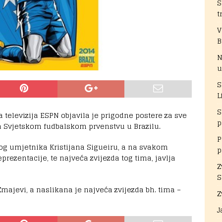
S
t
V
B
N
u
S
L
S
televizija ESPN objavila je prigodne postere za sve
p
na Svjetskom fudbalskom prvenstvu u Brazilu.
P
kog umjetnika Kristijana Sigueiru, a na svakom
p
rezentacije, te najveća zvijezda tog tima, javlja
Z
S
ajevi, a naslikana je najveća zvijezda bh. tima –
Z
J