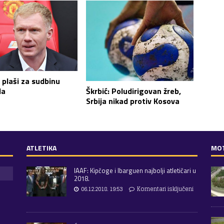
 plaši za sudbinu
da
Škrbić: Poludirigovan žreb,
Srbija nikad protiv Kosova
ATLETIKA
MO
IAAF: Kipčoge i Ibarguen najbolji atletičari u
2018.
06.12.2018. 19:53
Komentari isključeni