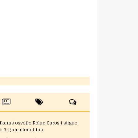
lkaras osvojio Rolan Garos i stigao
o 3. gren slem titule