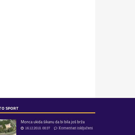
TO SPORT
Monca ukida šikanu da bi bila još brža
16.12.2018. 00:37
Komentari isključeni