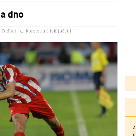
la dno
Fudbal
Komentari isključeni
A
d