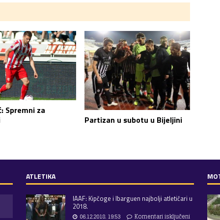
ć: Spremni za
Partizan u subotu u Bijeljini
i
ATLETIKA
MO
IAAF: Kipčoge i Ibarguen najbolji atletičari u
2018.
06.12.2018. 19:53
Komentari isključeni