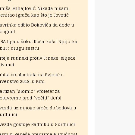
iniša Mihajlović: Nikada nisam
renirao igrača kao što je Jovetić
avrinka odbio Đokovića da dođe u
eograd
BA liga u šoku: Košarkašu Njujorka
bili i drugu sestru
rbija rutinski protiv Finske, slijede
itvanci
rbija se plasirala na Svjetsko
rvenstvo 2019. u Kini
artizan “slomio” Proleter za
oluvreme pred “večiti” derbi
vezda uz mnogo sreće do bodova u
urdulici
vezda gostuje Radniku u Surdulici
asmin Repeša preuzima Budućnost