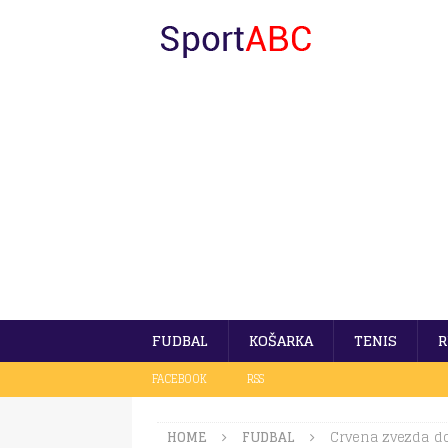
FUDBAL
KOŠARKA
TENIS
R
FACEBOOK
RSS
HOME
FUDBAL
Crvena zvezda d