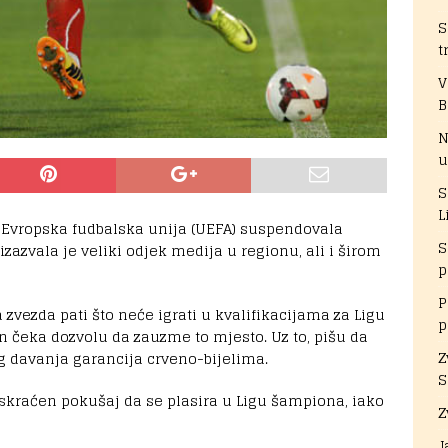
S
t
V
B
N
u
S
L
e Evropska fudbalska unija (UEFA) suspendovala
S
zazvala je veliki odjek medija u regionu, ali i širom
p
P
zvezda pati što neće igrati u kvalifikacijama za Ligu
p
an čeka dozvolu da zauzme to mjesto. Uz to, pišu da
Z
og davanja garancija crveno-bijelima.
S
skraćen pokušaj da se plasira u Ligu šampiona, iako
Z
J