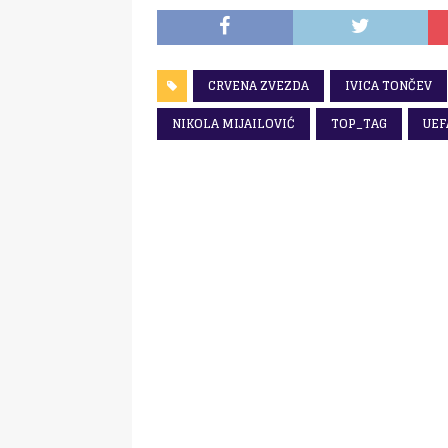
CRVENA ZVEZDA
IVICA TONČEV
NIKOLA MIJAILOVIĆ
TOP_TAG
UEF