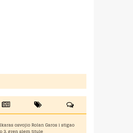
lkaras osvojio Rolan Garos i stigao
o 3. gren slem titule