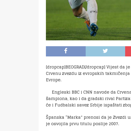
[dropcap]BEOGRAD[/dropcap] Vijest da j
Crvenu zvezdu iz evropskih takmičenja i
Evrope.
Engleski BBC i CNN navode da Crvena 
šampiona, kao i da gradski rival Partiz
će i Fudbalski savez Srbije ispaštati zb
Španska “Marka” prenosi da je Zvezdi u
je osvojila prvu titulu poslije 2007.