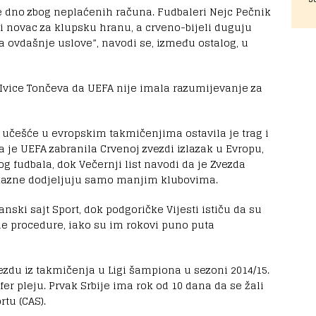
 dno zbog neplaćenih računa. Fudbaleri Nejc Pečnik
eni novac za klupsku hranu, a crveno-bijeli duguju
 za ovdašnje uslove”, navodi se, između ostalog, u
a Ivice Tončeva da UEFA nije imala razumijevanje za
za učešće u evropskim takmičenjima ostavila je trag i
a je UEFA zabranila Crvenoj zvezdi izlazak u Evropu,
og fudbala, dok Večernji list navodi da je Zvezda
 kazne dodjeljuju samo manjim klubovima.
nski sajt Sport, dok podgoričke Vijesti ističu da su
ne procedure, iako su im rokovi puno puta
ezdu iz takmičenja u Ligi šampiona u sezoni 2014/15.
er pleju. Prvak Srbije ima rok od 10 dana da se žali
tu (CAS).