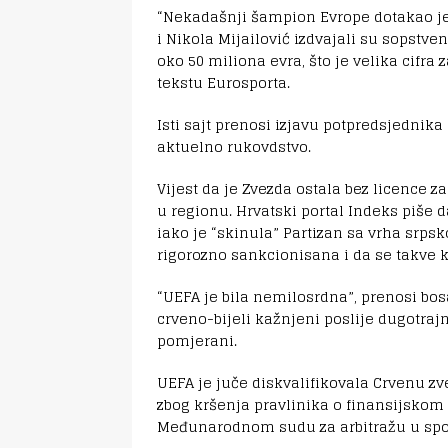
“Nekadašnji šampion Evrope dotakao je
i Nikola Mijailović izdvajali su sopstv
oko 50 miliona evra, što je velika cifra
tekstu Eurosporta.
Isti sajt prenosi izjavu potpredsjednik
aktuelno rukovdstvo.
Vijest da je Zvezda ostala bez licence 
u regionu. Hrvatski portal Indeks piše d
iako je “skinula” Partizan sa vrha srpsk
rigorozno sankcionisana i da se takve
“UEFA je bila nemilosrdna”, prenosi bosa
crveno-bijeli kažnjeni poslije dugotraj
pomjerani.
UEFA je juče diskvalifikovala Crvenu zv
zbog kršenja pravlinika o finansijskom f
Međunarodnom sudu za arbitražu u spor