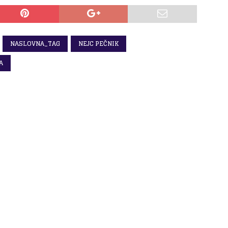
NASLOVNA_TAG
NEJC PEČNIK
A