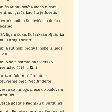
iniša Mihajlović: Nikada nisam
renirao igrača kao što je Jovetić
avrinka odbio Đokovića da dođe u
eograd
BA liga u šoku: Košarkašu Njujorka
bili i drugu sestru
rbija rutinski protiv Finske, slijede
itvanci
rbija se plasirala na Svjetsko
rvenstvo 2019. u Kini
artizan “slomio” Proleter za
oluvreme pred “večiti” derbi
vezda uz mnogo sreće do bodova u
urdulici
vezda gostuje Radniku u Surdulici
asmin Repeša preuzima Budućnost