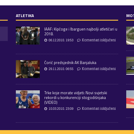
ATLETIKA
MO
IAAF: Kipčoge i Ibarguen najbolji atletičari u
2018.
06.12.2018. 19:53
Komentari isključeni
Ćorić predsjednik AK Banjaluka
29.11.2018. 06:55
Komentari isključeni
Trke koje morate vidjeti: Novi svjetski
rekordi u konkurenciji stogodišnjaka
(VIDEO)
18.03.2018. 23:09
Komentari isključeni