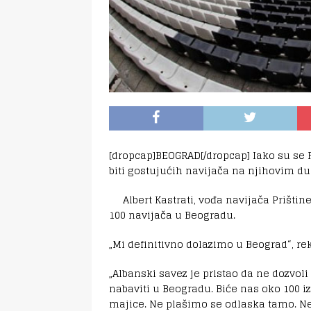
[dropcap]BEOGRAD[/dropcap] Iako su se F
biti gostujućih navijača na njihovim d
Albert Kastrati, vođa navijača Prišti
100 navijača u Beogradu.
„Mi definitivno dolazimo u Beograd“, rek
„Albanski savez je pristao da ne dozvol
nabaviti u Beogradu. Biće nas oko 100 
majice. Ne plašimo se odlaska tamo. Ne