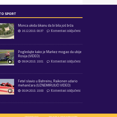
TO SPORT
Monca ukida šikanu da bi bila još brža
16.12.2018. 00:37
Komentari isključeni
Pogledajte kako je Markez mogao da ubije
Rosija (VIDEO)
09.04.2018. 18:01
Komentari isključeni
Fetel slavio u Bahreinu, Raikonen udario
mehaničara (UZNEMIRUJUĆI VIDEO)
08.04.2018. 18:08
Komentari isključeni