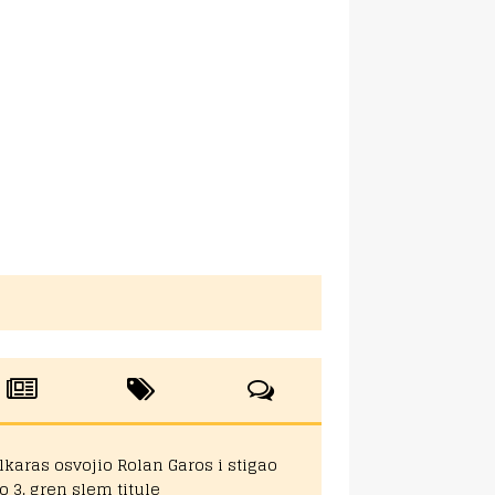
lkaras osvojio Rolan Garos i stigao
o 3. gren slem titule