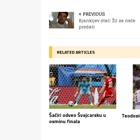
PREVIOUS
Bjankijev otac: Žil se neće
predati
RELATED ARTICLES
Šaćiri odveo Švajcarsku u
Teodosić
osminu finala