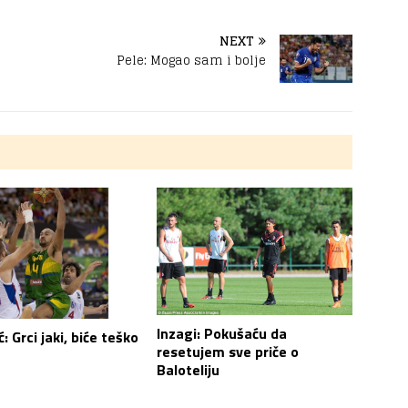
NEXT
Pele: Mogao sam i bolje
Inzagi: Pokušaću da
: Grci jaki, biće teško
resetujem sve priče o
Baloteliju