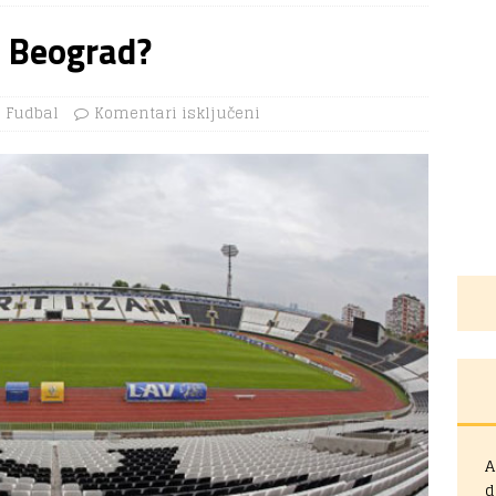
u Beograd?
Fudbal
Komentari isključeni
A
d