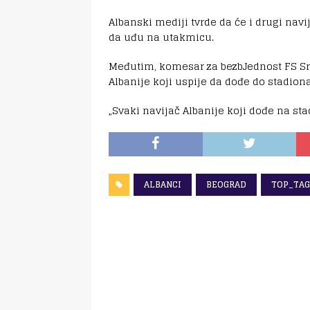
Albanski mediji tvrde da će i drugi navi
da uđu na utakmicu.
Međutim, komesar za bezbJednost FS Srbi
Albanije koji uspije da dođe do stadiona
„Svaki navijač Albanije koji dođe na sta
ALBANCI
BEOGRAD
TOP_TAG