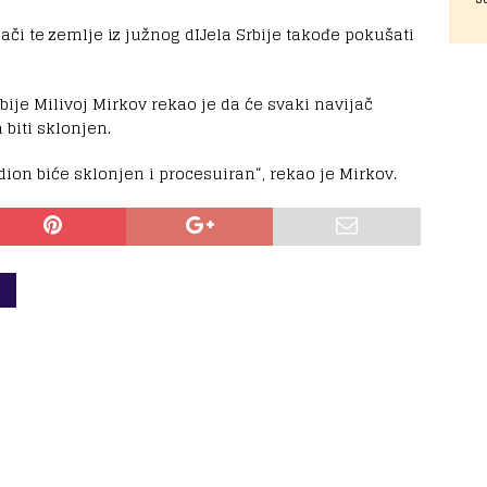
jači te zemlje iz južnog dIJela Srbije takođe pokušati
je Milivoj Mirkov rekao je da će svaki navijač
 biti sklonjen.
dion biće sklonjen i procesuiran“, rekao je Mirkov.