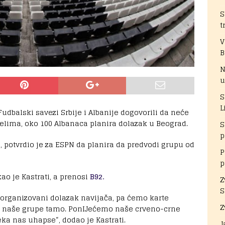
S
t
V
B
N
u
S
L
udbalski savezi Srbije i Albanije dogovorili da neće
uelima, oko 100 Albanaca planira dolazak u Beograd.
S
p
ne, potvrdio je za ESPN da planira da predvodi grupu od
P
p
ao je Kastrati, a prenosi
B92.
Z
S
i organizovani dolazak navijača, pa ćemo karte
Z
iz naše grupe tamo. PonIJećemo naše crveno-crne
ka nas uhapse“, dodao je Kastrati.
J