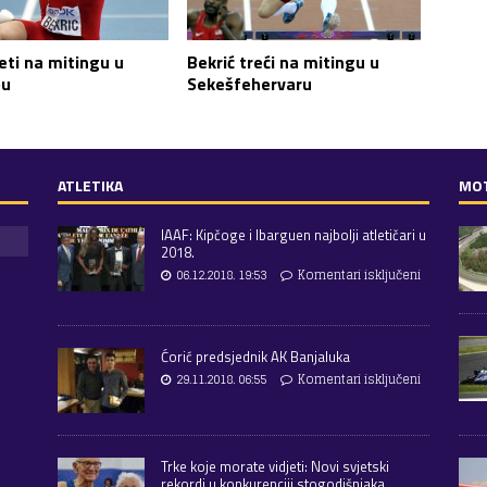
Bekrić treći na mitingu u
eti na mitingu u
Sekešfehervaru
ou
ATLETIKA
MO
IAAF: Kipčoge i Ibarguen najbolji atletičari u
2018.
06.12.2018. 19:53
Komentari isključeni
Ćorić predsjednik AK Banjaluka
29.11.2018. 06:55
Komentari isključeni
Trke koje morate vidjeti: Novi svjetski
rekordi u konkurenciji stogodišnjaka