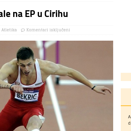
le na EP u Cirihu
Atletika
Komentari isključeni
A
d