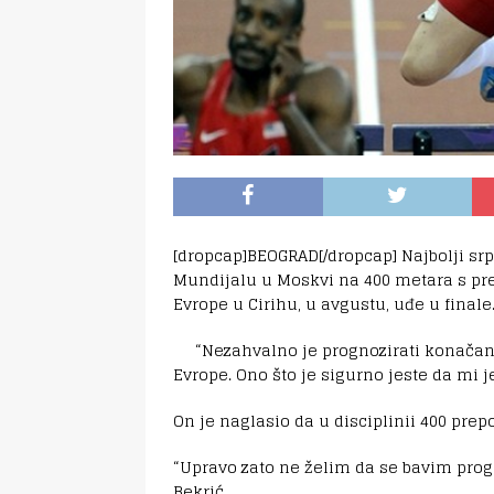
[dropcap]BEOGRAD[/dropcap] Najbolji srp
Mundijalu u Moskvi na 400 metara s pre
Evrope u Cirihu, u avgustu, uđe u finale
“Nezahvalno je prognozirati konača
Evrope. Ono što je sigurno jeste da mi j
On je naglasio da u disciplinii 400 pre
“Upravo zato ne želim da se bavim prog
Bekrić.