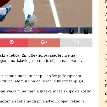
S
t
V
B
N
u
S
L
S
ski atletičar Emir Bekrić, osvajač bronze na
p
ponama, izjavio je da mu je cilj da na prvenstvu
.
P
p
n plasman na takmičenju kao što je šampionat
Z
e cilj da uđem u finale”, rekao je Bekrić Tanjugu.
S
pone svaka, “i najmanja greška može skupo da košta”.
Z
J
nozama i željama za prvenstvo Evrope”, rekao je