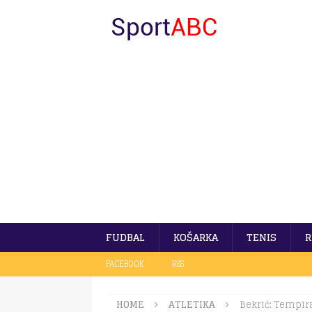
FUDBAL
KOŠARKA
TENIS
R
FACEBOOK
RSS
HOME
ATLETIKA
Bekrić: Tempir