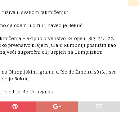
a “uživa u svakom takmičenju”.
o da odem u Cirih”, naveo je Bekrić.
kmičenja – ekipno prvenstvo Evrope u Rigi 21. i 22.
nsko prvenstvo krajem jula u Rumuniji poslužiti kao
 najveći dugoročni cilj uspjeh na Olimpijskim
e na Olimpijskim igrama u Rio de Žaneiru 2016. i sva
čio je Bekrić.
e od 12. do 17. avgusta.