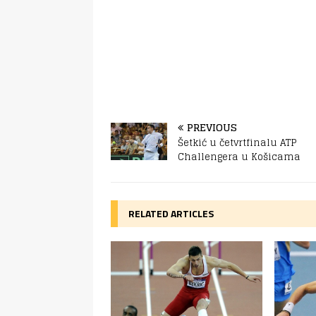
PREVIOUS
Šetkić u četvrtfinalu ATP
Challengera u Košicama
RELATED ARTICLES