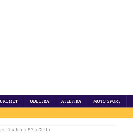
UKOMET
ODBOJKA
ATLETIKA
MOTO SPORT
am finale na EP u Cirihu