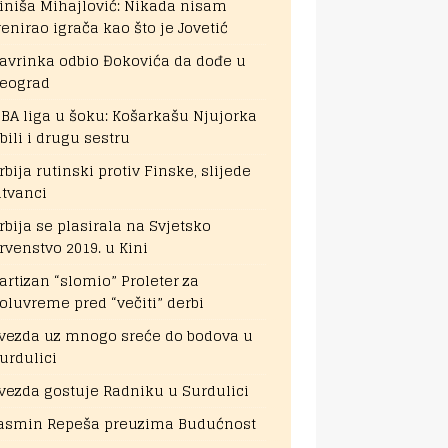
iniša Mihajlović: Nikada nisam
renirao igrača kao što je Jovetić
avrinka odbio Đokovića da dođe u
eograd
BA liga u šoku: Košarkašu Njujorka
bili i drugu sestru
rbija rutinski protiv Finske, slijede
itvanci
rbija se plasirala na Svjetsko
rvenstvo 2019. u Kini
artizan “slomio” Proleter za
oluvreme pred “večiti” derbi
vezda uz mnogo sreće do bodova u
urdulici
vezda gostuje Radniku u Surdulici
asmin Repeša preuzima Budućnost