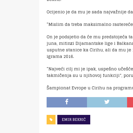
Ocijenio je da mu je sada najvažnije d
“Mislim da treba maksimalno rasterećen
On je podsjetio da će mu predstojeća ta
juna, mitinzi Dijamantske lige i Balka
usputne stanice ka Cirihu, ali da mu je
igrama 2016.
“Najveći cilj mi je ipak, uspešno učešć
takmičenja su u njihovoj funkciji”, poru
Šampionat Evrope u Cirihu na programu j
EMIR BEKRIĆ