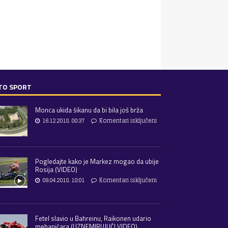
TO SPORT
Monca ukida šikanu da bi bila još brža
16.12.2018. 00:37
Komentari isključeni
Pogledajte kako je Markez mogao da ubije
Rosija (VIDEO)
09.04.2018. 18:01
Komentari isključeni
Fetel slavio u Bahreinu, Raikonen udario
mehaničara (UZNEMIRUJUĆI VIDEO)